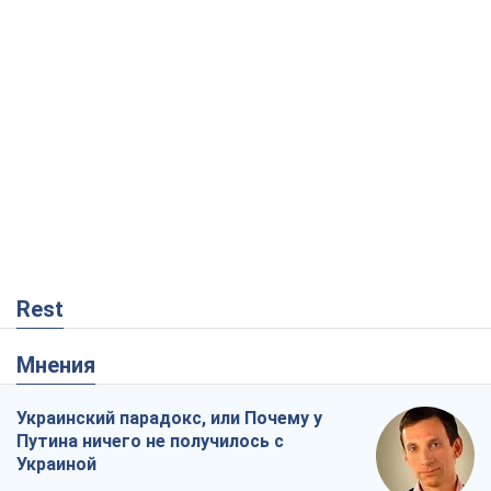
Rest
Мнения
Украинский парадокс, или Почему у
Путина ничего не получилось с
Украиной
Виталий Портников
6,1 т.
Москва выдвигает претензии Пекину:
дружба превращается в зависимость
России от Китая
Виктор Каспрук
6,6 т.