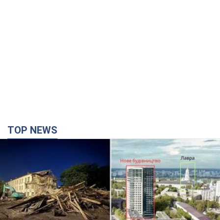
TOP NEWS
Киево-Печерскую лавру закроют 80-метровым
"монстром"? Почему киевские власти
отказались остановить строительство
небоскреба "московского верующего"
Какая реакция Кличко на петицию по отмене строительства
5 годин тому
53,8 т.