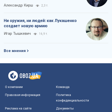
Все мнения
О компании
Команда
Правовая информация
Политика
конфиденциальности
Реклама на сайте
Документы
Редакционная политика
Журналисты OBOZ.UA на месте
событий
OBOZ.UA
Политика
Мир
Расследования
Блоги
Общество