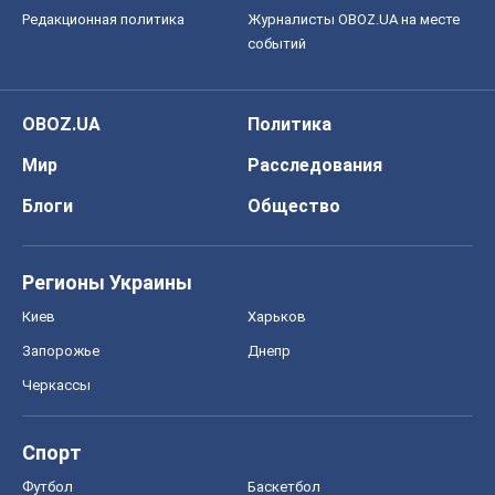
Регионы Украины
Киев
Харьков
Запорожье
Днепр
Черкассы
Спорт
Футбол
Баскетбол
Хоккей
Бокс
Формула-1
Моя школа
ГДЗ
Учебники
Онлайн уроки
ДПА