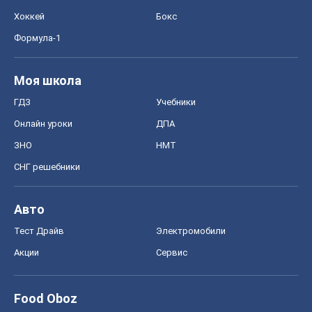
ЗНО
НМТ
СНГ решебники
Авто
Тест Драйв
Электромобили
Акции
Сервис
Food Oboz
Рецепты
Напитки
Диеты
Экономика
Рынки и компании
Mакроэкономика