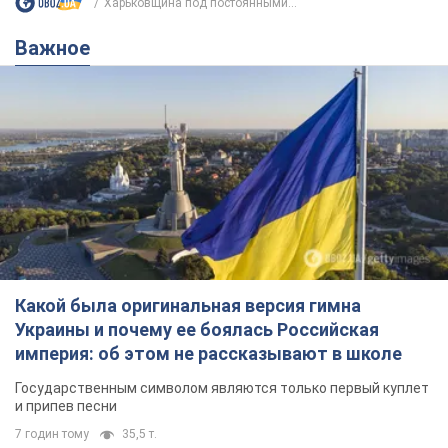
Какой была оригинальная версия гимна
Украины и почему ее боялась Российская
империя: об этом не рассказывают в школе
Государственным символом являются только первый куплет
и припев песни
7 годин тому
35,5 т.
Александру Пономареву – 53: что
известно о трех детях секс-
символа 90-х и как они выглядят
Несмотря на развитие карьеры, артист не
забывал о личном счастье
9.08.2026 04:01
10,1 т.