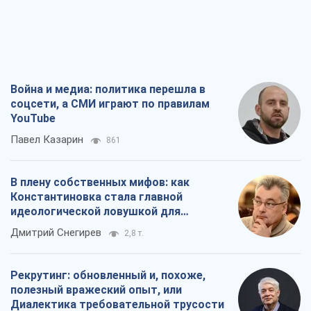
Павел Казарин
861
В плену собственных мифов: как
Константиновка стала главной
идеологической ловушкой для
российских оккупантов
Дмитрий Снегирев
2,8 т.
Рекрутинг: обновленный и, похоже,
полезный вражеский опыт, или
Диалектика требовательной трусости
Александр Кирш
2,3 т.
Ни оружия, ни людей: как Лукашенко
создает новую армию
Игар Тышкевич
16,9 т.