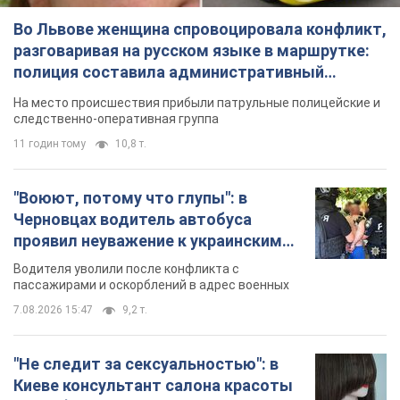
Во Львове женщина спровоцировала конфликт,
разговаривая на русском языке в маршрутке:
полиция составила административный
протокол. Видео
На место происшествия прибыли патрульные полицейские и
следственно-оперативная группа
11 годин тому
10,8 т.
"Воюют, потому что глупы": в
Черновцах водитель автобуса
проявил неуважение к украинским
военным и поплатился за это.
Водителя уволили после конфликта с
Видео
пассажирами и оскорблений в адрес военных
7.08.2026 15:47
9,2 т.
"Не следит за сексуальностью": в
Киеве консультант салона красоты