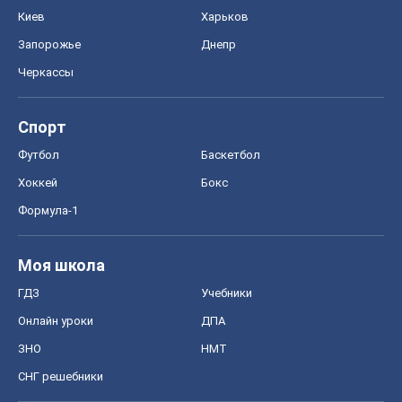
Киев
Харьков
Запорожье
Днепр
Черкассы
Спорт
Футбол
Баскетбол
Хоккей
Бокс
Формула-1
Моя школа
ГДЗ
Учебники
Онлайн уроки
ДПА
ЗНО
НМТ
СНГ решебники