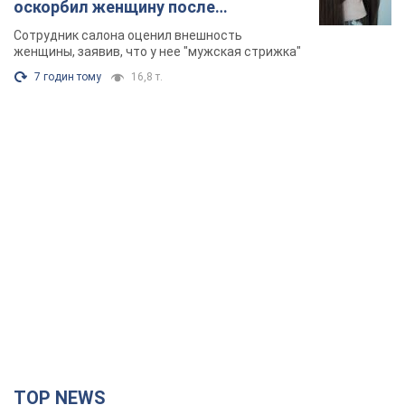
оскорбил женщину после
химиотерапии, разгорелся скандал.
Сотрудник салона оценил внешность
Фото
женщины, заявив, что у нее "мужская стрижка"
7 годин тому
16,8 т.
TOP NEWS