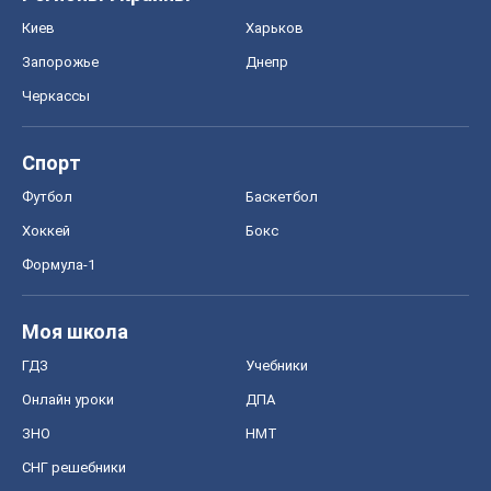
Хоккей
Бокс
Формула-1
Моя школа
ГДЗ
Учебники
Онлайн уроки
ДПА
ЗНО
НМТ
СНГ решебники
Авто
Тест Драйв
Электромобили
Акции
Сервис
Food Oboz