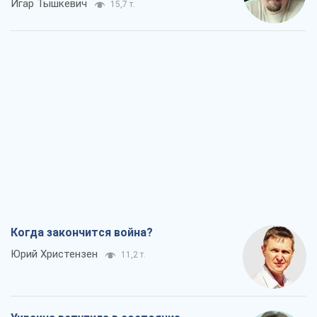
Когда закончится война?
Юрий Христензен
11,2 т.
Украина вступила в состояние
экономического кризиса. Есть ли свет
в конце туннеля?
Вадим Денисенко
9,0 т.
Чей будет Крым, тот и победит (NSJ), а
украинских футбольных чиновников
могут назвать убийцами