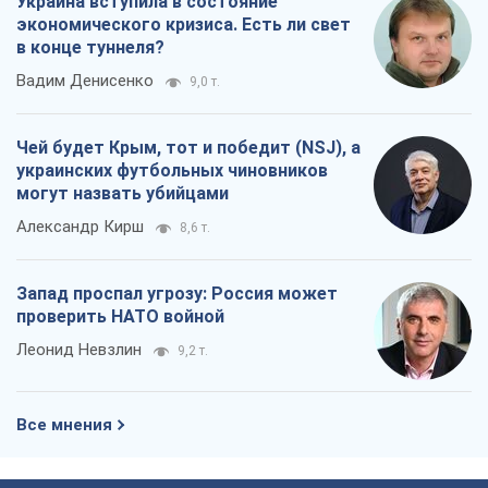
Александр Кирш
8,6 т.
Запад проспал угрозу: Россия может
проверить НАТО войной
Леонид Невзлин
9,2 т.
Все мнения
О компании
Команда
Правовая информация
Политика
конфиденциальности
Реклама на сайте
Документы