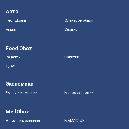
Рецепты
Напитки
Диеты
Экономика
Рынки и компании
Mакроэкономика
MedOboz
Новости медицины
MAMACLUB
Шоу
Афиша
Сплетни
Красота
Мода
Женский Журнал