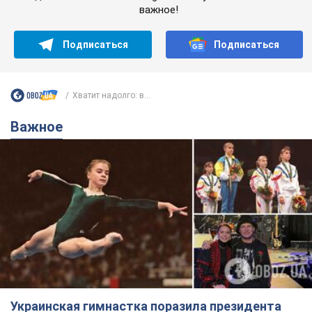
Украинская гимнастка поразила президента
США и впервые услышала "Слава Украине"! Как
сложилась судьба Подкопаевой, которая 30
лет назад завоевала "золото" Олимпиады
У поклонников девушки из Донецка сохранился большой
кусок коврового покрытия с надписью "Атланта-1996"
8.08.2026 18:30
41,1 т.
Александру Пономареву – 53: что