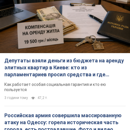
Депутаты взяли деньги из бюджета на аренду
элитных квартир в Киеве: кто из
парламентариев просил средства и где
поселился
Как работает особая социальная гарантия и кто ею
пользуется
3 години тому
47,2 т.
Российская армия совершила массированную
атаку на Одессу: горела историческая часть
города, есть пострадавшие. Фото и видео
Для террора враг применил ракеты и дроны
годину тому
22,2 т.
Армия России попала в две соседние
многоэтажки в Харькове: двое погибших, 13
пострадавших
Враг умышленно бьет по жилым домам