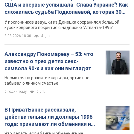
известно о трех детях секс-
символа 90-х и как они выглядят
Несмотря на развитие карьеры, артист не
забывал о личном счастье
6 годин тому
6,5 т.
В ПриватБанке рассказали,
действительны ли доллары 1996
года: принимают ли обменники и
банки такие купюры
Что делать, если банки и обменники не
принимают старые доллары
8 годин тому
56,5 т.