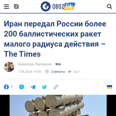
Иран передал России более
200 баллистических ракет
малого радиуса действия –
The Times
Алексей Лютиков
War
7.09.2024 14:09
2 минуты
4,0 т.
7