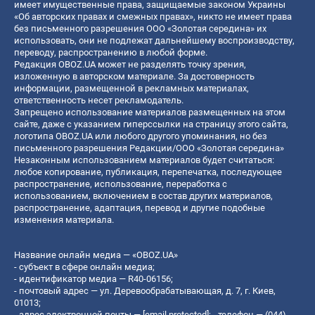
имеет имущественные права, защищаемые законом Украины
«Об авторских правах и смежных правах», никто не имеет права
без письменного разрешения ООО «Золотая середина» их
использовать, они не подлежат дальнейшему воспроизводству,
переводу, распространению в любой форме.
Редакция OBOZ.UA может не разделять точку зрения,
изложенную в авторском материале. За достоверность
информации, размещенной в рекламных материалах,
ответственность несет рекламодатель.
Запрещено использование материалов размещенных на этом
сайте, даже с указанием гиперссылки на страницу этого сайта,
логотипа OBOZ.UA или любого другого упоминания, но без
письменного разрешения Редакции/ООО «Золотая середина»
Незаконным использованием материалов будет считаться:
любое копирование, публикация, перепечатка, последующее
распространение, использование, переработка с
использованием, включением в состав других материалов,
распространение, адаптация, перевод и другие подобные
изменения материала.
Название онлайн медиа — «OBOZ.UA»
- субъект в сфере онлайн медиа;
- идентификатор медиа — R40-06156;
- почтовый адрес — ул. Деревообрабатывающая, д. 7, г. Киев,
01013;
- адрес электронной почты —
[email protected]
; - телефон — (044)