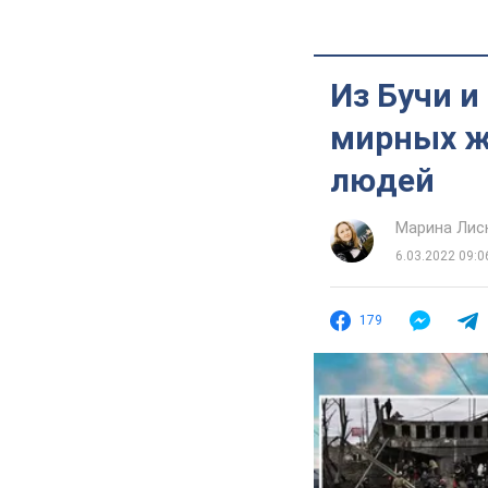
Из Бучи и
мирных ж
людей
Марина Лис
6.03.2022 09:0
179