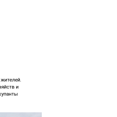
 жителей.
зяйств и
купанты