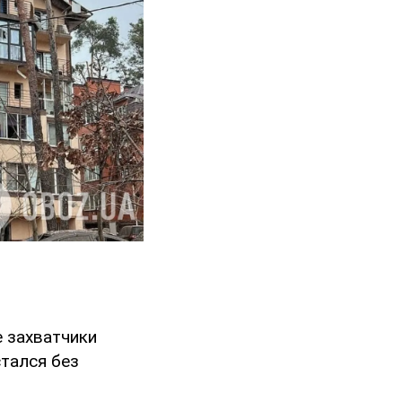
 захватчики
стался без