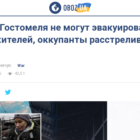
 Гостомеля не могут эвакуиров
ителей, оккупанты расстрели
ничук
War
6
42,5 т.