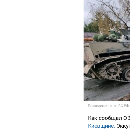
Как сообщал OB
Киевщине
. Окк