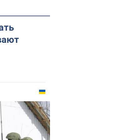
ать
вают