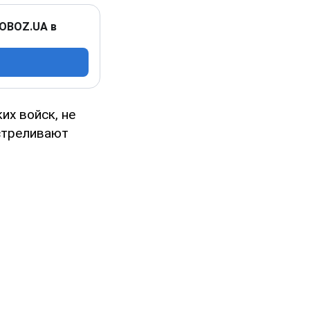
 OBOZ.UA в
их войск, не
сстреливают