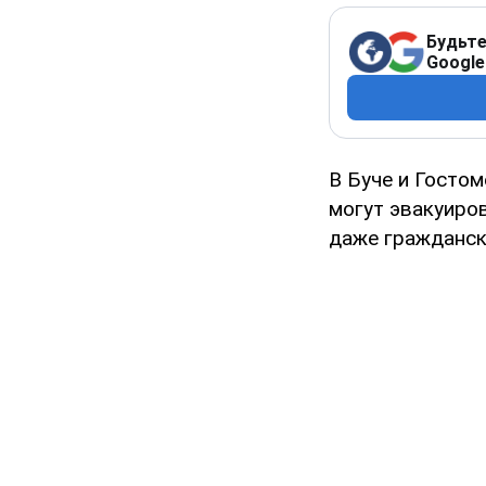
Будьте
Google
В Буче и Гостом
могут эвакуиро
даже гражданск