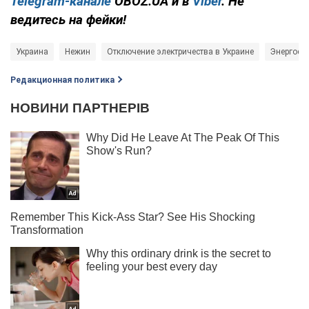
Telegram-канале
OBOZ.UA и в
Viber
. Не
ведитесь на фейки!
Украина
Нежин
Отключение электричества в Украине
Энергоси
Редакционная политика