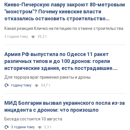
Киево-Печерскую лавру закроют 80-метровым
"монстром"? Почему киевские власти
отказались остановить строительство
небоскреба "московского верующего"
Какая реакция Кличко на петицию по отмене строительства
3 години тому
35,2 т.
Армия РФ выпустила по Одессе 11 ракет
различных типов и до 100 дронов: горели
исторические здания, есть пострадавшие.
Фото и видео
Для террора враг применил ракеты и дроны
годину тому
54,7 т.
МИД Болгарии вызвал украинского посла из-за
инцидента с дроном: что произошло
Беседа состоится 10 августа
3 години тому
5,3 т.