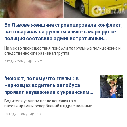
Во Львове женщина спровоцировала конфликт,
разговаривая на русском языке в маршрутке:
полиция составила административный
протокол. Видео
На место происшествия прибыли патрульные полицейские и
следственно-оперативная группа
7 годин тому
9,9 т.
"Воюют, потому что глупы": в
Черновцах водитель автобуса
проявил неуважение к украинским
военным и поплатился за это.
Водителя уволили после конфликта с
Видео
пассажирами и оскорблений в адрес военных
10 годин тому
8,7 т.