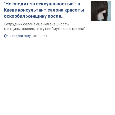
"Не следит за сексуальностью": в
Киеве консультант салона красоты
оскорбил женщину после
химиотерапии, разгорелся скандал.
Сотрудник салона оценил внешность
Фото
женщины, заявив, что у нее "мужская стрижка"
3 години тому
13,7 т.