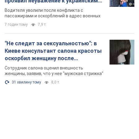
проявил неуважение к украинским
военным и поплатился за это.
Водителя уволили после конфликта с
Видео
пассажирами и оскорблений в адрес военных
7 годин тому
7,9 т.
"Не следит за сексуальностью": в
Киеве консультант салона красоты
оскорбил женщину после
химиотерапии, разгорелся скандал.
Сотрудник салона оценил внешность
Фото
женщины, заявив, что у нее "мужская стрижка"
31 хвилину тому
8,0 т.