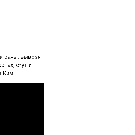
и раны, вывозят
опах, с*ут и
л Ким.