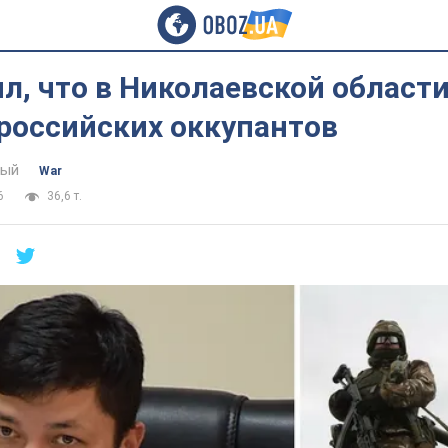
л, что в Николаевской области
российских оккупантов
тый
War
6
36,6 т.