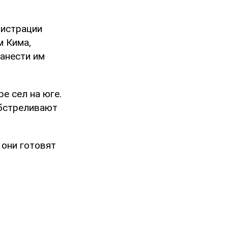
нистрации
м Кима,
нанести им
ре сел на юге.
 обстреливают
 они готовят