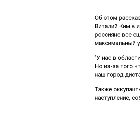
Об этом расска
Виталий Ким в 
россияне все ещ
максимальный 
"У нас в област
Но из-за того ч
наш город диста
Также оккупанты
наступление, со