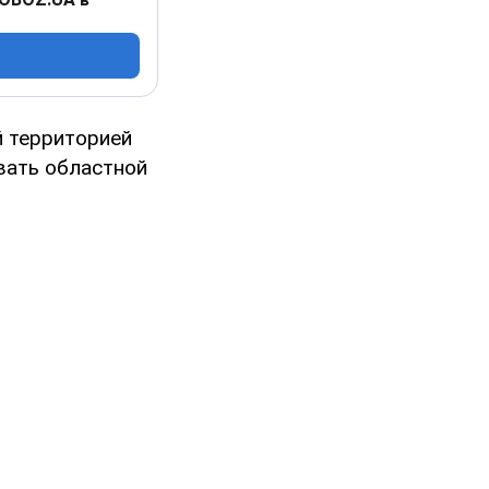
й территорией
вать областной