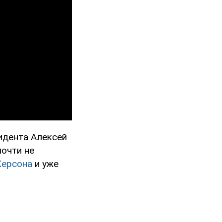
идента Алексей
почти не
Херсона
и уже