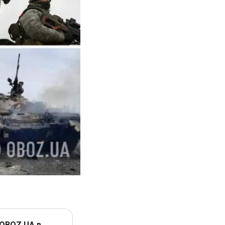
 OBOZ.UA в