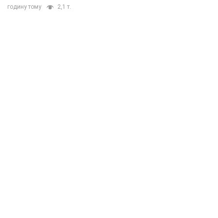
годину тому
2,1 т.