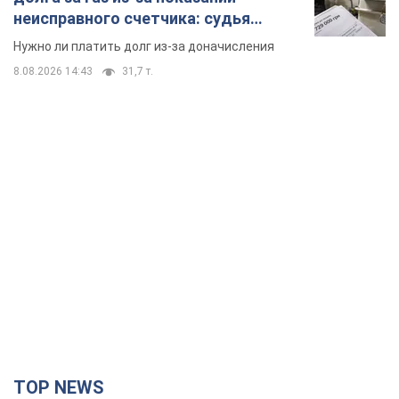
неисправного счетчика: судья
вынес неожиданное решение
Нужно ли платить долг из-за доначисления
8.08.2026 14:43
31,7 т.
TOP NEWS