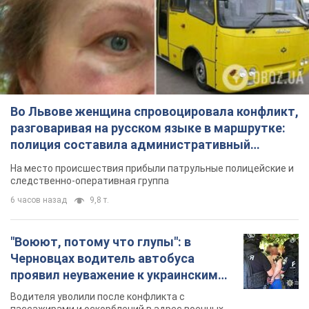
Во Львове женщина спровоцировала конфликт,
разговаривая на русском языке в маршрутке:
полиция составила административный
протокол. Видео
На место происшествия прибыли патрульные полицейские и
следственно-оперативная группа
6 часов назад
9,8 т.
"Воюют, потому что глупы": в
Черновцах водитель автобуса
проявил неуважение к украинским
военным и поплатился за это.
Водителя уволили после конфликта с
Видео