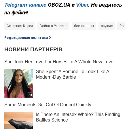
Telegram-канале
OBOZ.UA и
Viber
. Не ведитесь
на фейки!
Северная Корея
Война в Украине
боеприпасы
оружие
Росси
Редакционная политика