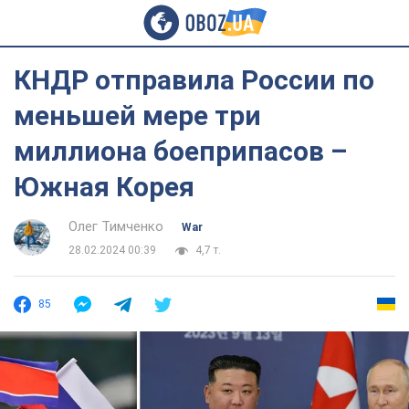
КНДР отправила России по
меньшей мере три
миллиона боеприпасов –
Южная Корея
Олег Тимченко
War
28.02.2024 00:39
4,7 т.
85