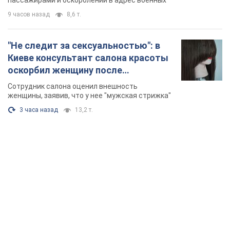
пассажирами и оскорблений в адрес военных
9 часов назад
8,6 т.
"Не следит за сексуальностью": в
Киеве консультант салона красоты
оскорбил женщину после
химиотерапии, разгорелся скандал.
Сотрудник салона оценил внешность
Фото
женщины, заявив, что у нее "мужская стрижка"
3 часа назад
13,2 т.