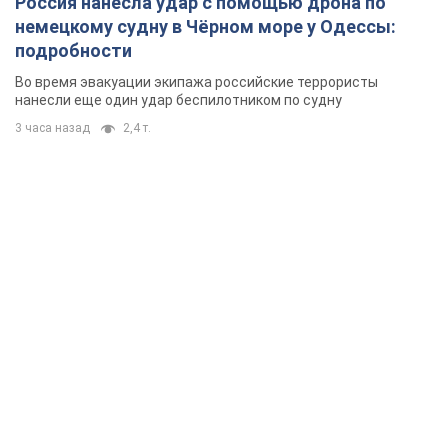
Россия нанесла удар с помощью дрона по
немецкому судну в Чёрном море у Одессы:
подробности
Во время эвакуации экипажа российские террористы
нанесли еще один удар беспилотником по судну
3 часа назад
2,4 т.