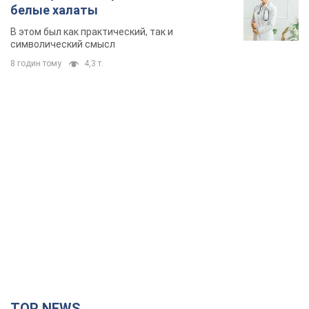
Сначала врачи не обратили на это должного внимания
9 годин тому
12,4 т.
Ее убила Россия: умерла 13-летняя
девочка, раненая в результате
российской атаки на Сумскую
область. Фото
В тот день во время российского обстрела
погибли ее брат, отчим и бабушка
9 годин тому
9,7 т.
Почему в СССР врачи носили только
белые халаты
В этом был как практический, так и
символический смысл
8 годин тому
4,3 т.