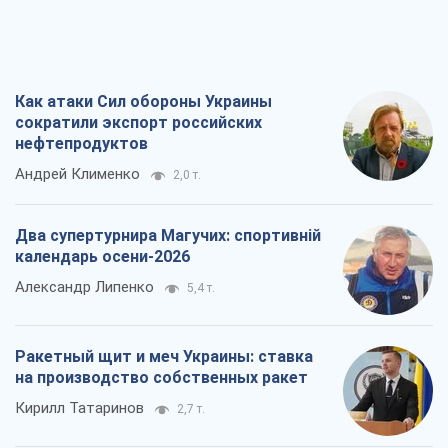
Ракетный щит и меч Украины: ставка
на производство собственных ракет
Кирилл Татаринов
2,7 т.
Посмертная "презумпция виновности":
кто разрешил ТЦК судить погибших
защитников
Марина Ставнійчук
6,3 т.
Все мнения
О компании
Команда
Правовая информация
Политика