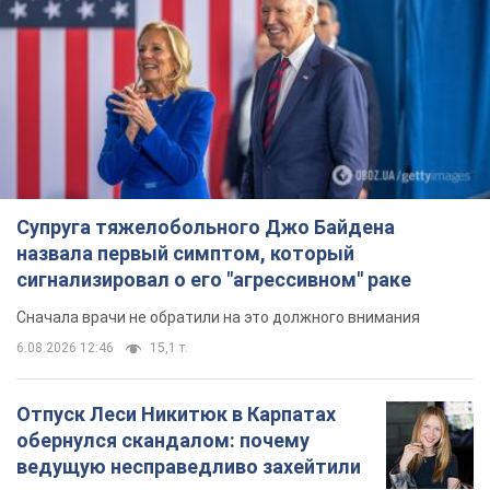
Отпуск Леси Никитюк в Карпатах
обернулся скандалом: почему
ведущую несправедливо захейтили
Знаменитость вышла на прямую
коммуникацию в сети и расставила все точки
над "i"
7 часов назад
12,0 т.
Не только из-за зарплаты: почему
украинцы не спешат соглашаться на
вакансии
Чего больше всего не хватает на рынке труда
9 часов назад
3,1 т.