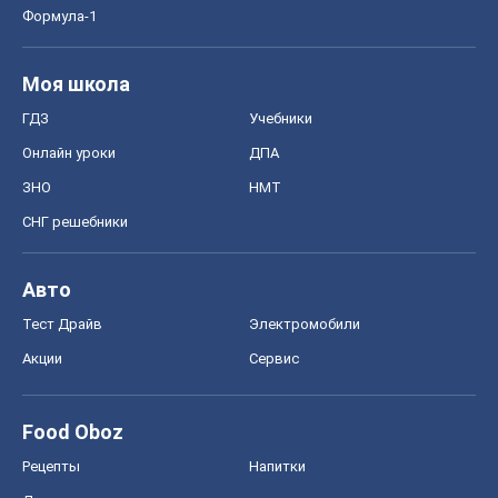
Food Oboz
Рецепты
Напитки
Диеты
Экономика
Рынки и компании
Mакроэкономика
MedOboz
Новости медицины
MAMACLUB
Шоу
Афиша
Сплетни
Красота
Мода