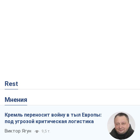
Кремль переносит войну в тыл Европы:
под угрозой критическая логистика
Виктор Ягун
9,5 т.
На чьей стороне истории выступает
Дональд Трамп?
Виктор Каспрук
7,8 т.
В Киеве вырубили более 300 крупных
деревьев ради теплотрассы и вопреки
Генплану
Владислав Самойленко
1,4 т.