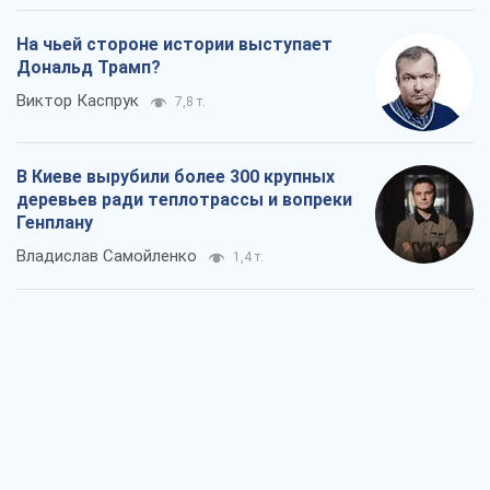
Как атаки Сил обороны Украины
сократили экспорт российских
нефтепродуктов
Андрей Клименко
2,0 т.
Два супертурнира Магучих: спортивній
календарь осени-2026
Александр Липенко
5,4 т.