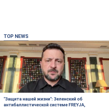
"Защита нашей жизни": Зеленский об
антибаллистической системе FREYJA,
санкциях против России и поддержке аграриев.
Видео
Европейские партнеры присоединяются к совместному
проекту
4 часа назад
52,9 т.
"Балистика убивает людей": Сикорский призвал
обсудить перехват вражеских ракет над
Украиной
Глава МИД Польши призвал сбивать российские ракеты над
Украиной
5 часов назад
8,1 т.
Россия нанесла удар с помощью дрона по