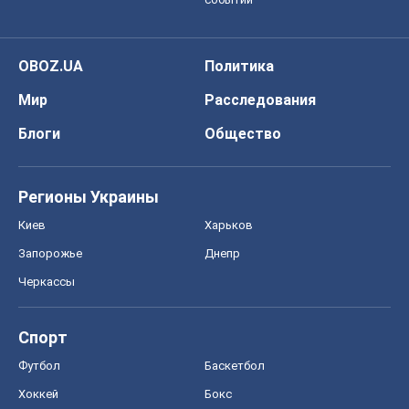
Спорт
Футбол
Баскетбол
Хоккей
Бокс
Формула-1
Моя школа
ГДЗ
Учебники
Онлайн уроки
ДПА
ЗНО
НМТ
СНГ решебники
Авто
Тест Драйв
Электромобили
Акции
Сервис