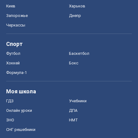
Киев
Харьков
Запорожье
Днепр
Черкассы
Спорт
Футбол
Баскетбол
Хоккей
Бокс
Формула-1
Моя школа
ГДЗ
Учебники
Онлайн уроки
ДПА
ЗНО
НМТ
СНГ решебники