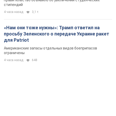
правительство объявило об увеличении студенческих
стипендий
4 часа назад
3,1 т.
«Нам они тоже нужны»: Трамп ответил на
просьбу Зеленского о передаче Украине ракет
для Patriot
Американские запасы отдельных видов боеприпасов
ограничены
4 часа назад
648