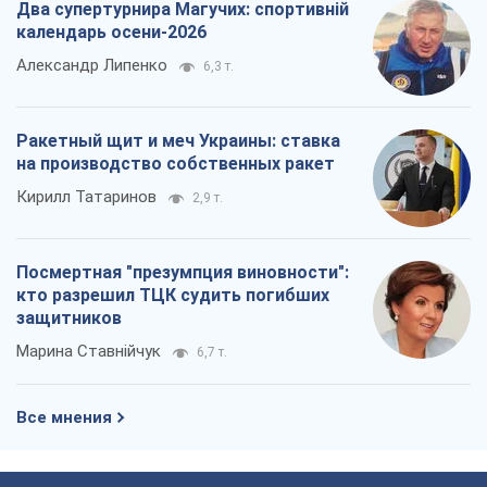
Два супертурнира Магучих: спортивній
календарь осени-2026
Александр Липенко
6,3 т.
Ракетный щит и меч Украины: ставка
на производство собственных ракет
Кирилл Татаринов
2,9 т.
Посмертная "презумпция виновности":
кто разрешил ТЦК судить погибших
защитников
Марина Ставнійчук
6,7 т.
Все мнения