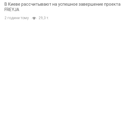
решения готовятся
В Киеве рассчитывают на успешное завершение проекта
FREYJA
2 години тому
29,3 т.