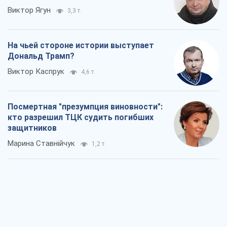
Виктор Ягун
3,3 т.
На чьей стороне истории выступает
Дональд Трамп?
Виктор Каспрук
4,6 т.
Посмертная "презумпция виновности":
кто разрешил ТЦК судить погибших
защитников
Марина Ставнійчук
1,2 т.