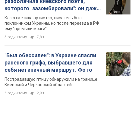
разоблачила киевского поэта,
которого "зазомбировали": он даже
русского не знал, а теперь хочет
Как отметила артистка, писатель был
геноцида украинцев
поклонником Украины, но после переезда в РФ
ему "промыли мозги"
5 годин тому
7,8 т.
"Был обессилен": в Украине спасли
раненого грифа, выбравшего для
себя нетипичный маршрут. Фото
Пострадавшую птицу обнаружили на границе
Киевской и Черкасской областей
6 годин тому
2,9 т.