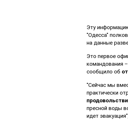
Эту информацию
"Одесса" полко
на данные разв
Это первое офи
командования – 
сообщило об
от
"Сейчас мы вмес
практически отр
продовольстви
пресной воды во
идет эвакуация"