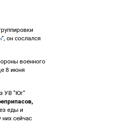
группировки
н
", он сослался
тороны военного
ще 8 июня
з УВ "Юг"
оеприпасов,
ез еды и
 них сейчас