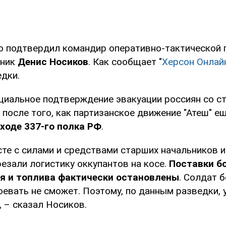
 подтвердил командир оперативно-тактической 
вник
Денис Носиков
. Как сообщает "
Херсон Онлай
едки.
циальное подтверждение эвакуации россиян со с
после того, как партизанское движение "Атеш" е
ходе 337-го полка РФ
.
те с силами и средствами старших начальников и
езали логистику оккупантов на косе.
Поставки б
я и топлива фактически остановлены
. Солдат б
евать не сможет. Поэтому, по данным разведки, у
, – сказал Носиков.