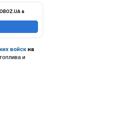
 OBOZ.UA в
ких войск
на
топлива и