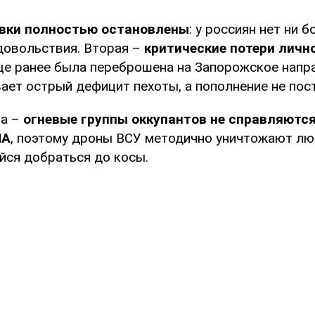
вки полностью остановлены
: у россиян нет ни б
одовольствия. Вторая –
критические потери личн
ще ранее была переброшена на Запорожское напра
ет острый дефицит пехоты, а пополнение не пост
на –
огневые группы оккупантов не справляютс
ЛА
, поэтому дроны ВСУ методично уничтожают лю
йся добраться до косы.