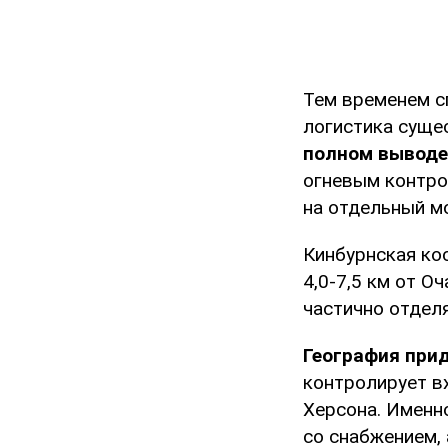
Тем временем с
логистика сущес
полном выводе
огневым контро
на отдельный м
Кинбурнская ко
4,0-7,5 км от О
частично отдел
География прид
контролирует вх
Херсона. Именн
со снабжением,