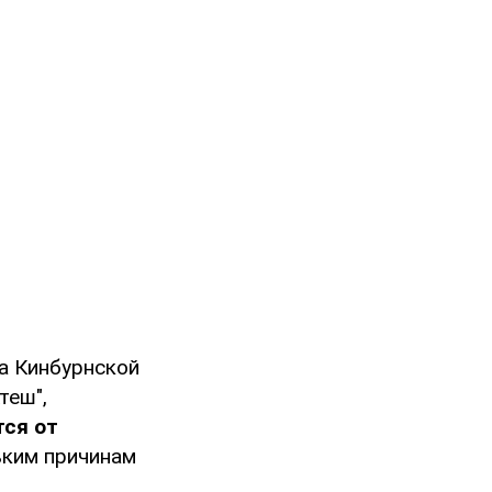
а Кинбурнской
теш",
тся от
ьким причинам