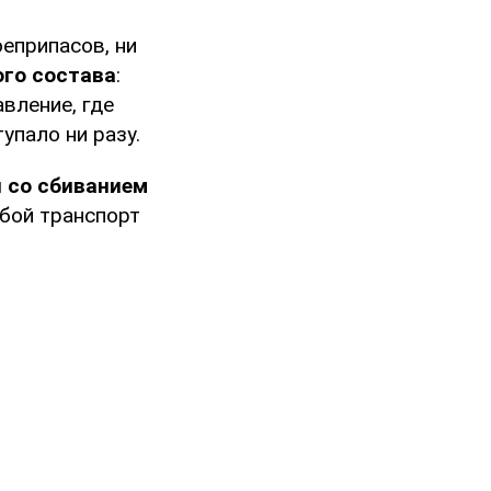
оеприпасов, ни
ого состава
:
вление, где
упало ни разу.
я со сбиванием
бой транспорт