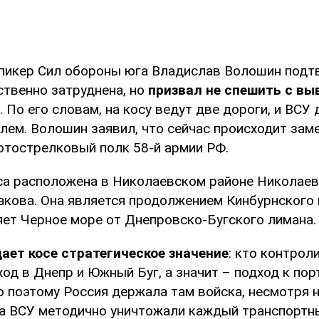
пикер Сил обороны юга Владислав Волошин подтв
твенно затруднена, но
призвал не спешить с вы
. По его словам, на косу ведут две дороги, и ВСУ
лем. Волошин заявил, что сейчас происходит заме
отострелковый полк 58-й армии РФ.
са расположена в Николаевском районе Николаев
чакова. Она является продолжением Кинбурнского
яет Черное море от Днепровско-Бугского лимана.
ает косе стратегическое значение
: кто контрол
од в Днепр и Южный Буг, а значит – подход к по
о поэтому Россия держала там войска, несмотря н
 а ВСУ методично уничтожали каждый транспортн