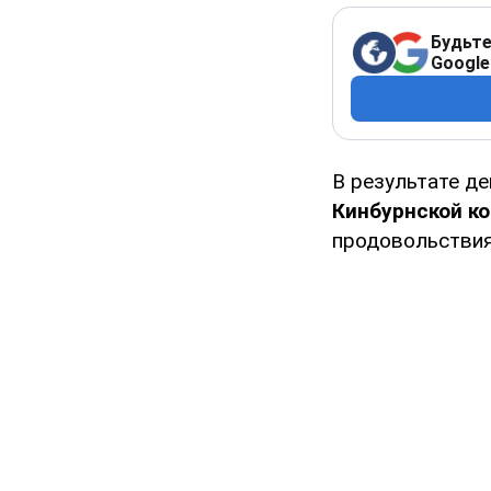
Будьте
Google
В результате д
Кинбурнской ко
продовольстви