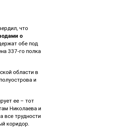
ердил, что
водами о
 держат обе под
на 337-го полка
ской области в
 полуострова и
ирует ее – тот
ртам Николаева и
а все трудности
ый коридор.