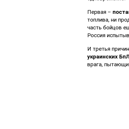
Первая –
поста
топлива, ни пр
часть бойцов е
Россия испытыва
И третья причи
украинских Бп
врага, пытающи