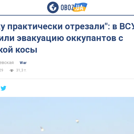
у практически отрезали": в ВС
или эвакуацию оккупантов с
кой косы
евская
War
29
31,3 т.