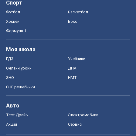
СНГ решебники
Авто
Тест Драйв
Электромобили
Акции
Сервис
Food Oboz
Рецепты
Напитки
Диеты
Экономика
Рынки и компании
Mакроэкономика
MedOboz