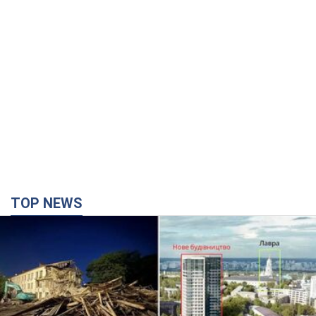
TOP NEWS
Киево-Печерскую лавру закроют 80-метровым
"монстром"? Почему киевские власти
отказались остановить строительство
небоскреба "московского верующего"
Какая реакция Кличко на петицию по отмене строительства
3 часа назад
26,9 т.