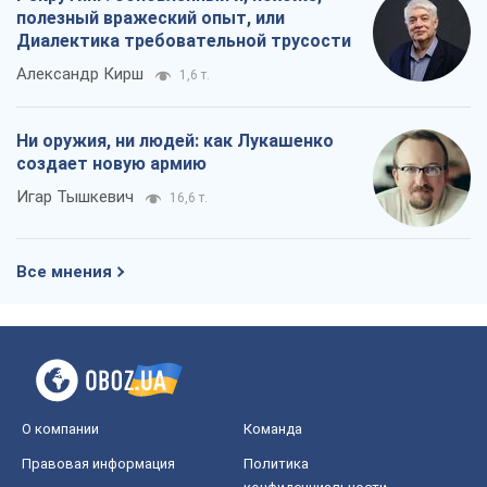
О компании
Команда
Правовая информация
Политика
конфиденциальности
Реклама на сайте
Документы
Редакционная политика
Журналисты OBOZ.UA на месте
событий
OBOZ.UA
Политика
Мир
Расследования
Блоги
Общество