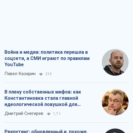
В плену собственных мифов: как
Константиновка стала главной
идеологической ловушкой для
российских оккупантов
Дмитрий Снегирев
1,7 т.
Рекрутинг: обновленный и, похоже,
полезный вражеский опыт, или
Диалектика требовательной трусости
Александр Кирш
1,6 т.
Ни оружия, ни людей: как Лукашенко
создает новую армию
Игар Тышкевич
16,6 т.
Все мнения