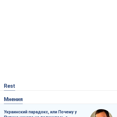
Rest
Мнения
Украинский парадокс, или Почему у
Путина ничего не получилось с
Украиной
Виталий Портников
2,8 т.
Москва выдвигает претензии Пекину:
дружба превращается в зависимость
России от Китая
Виктор Каспрук
4,8 т.
Дух Анкориджа окончательно