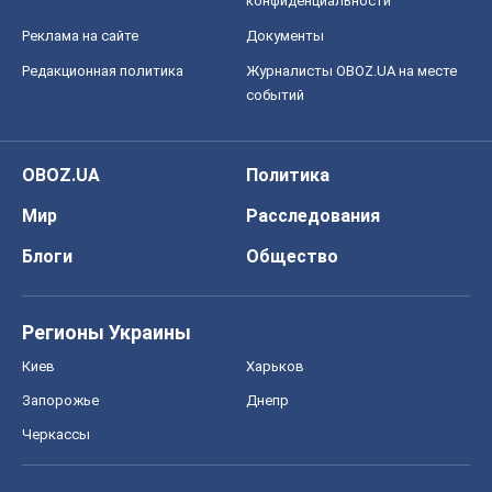
Регионы Украины
Киев
Харьков
Запорожье
Днепр
Черкассы
Спорт
Футбол
Баскетбол
Хоккей
Бокс
Формула-1
Моя школа
ГДЗ
Учебники
Онлайн уроки
ДПА
ЗНО
НМТ