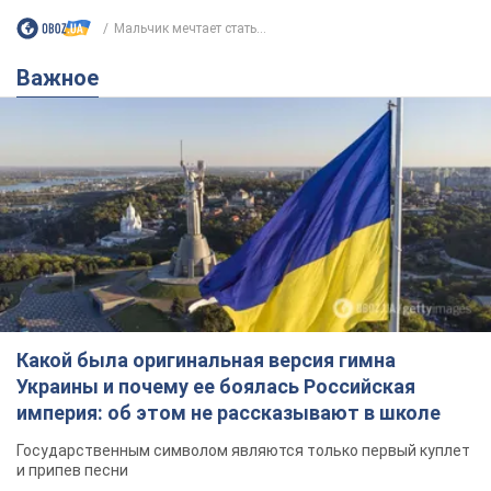
Какой была оригинальная версия гимна
Украины и почему ее боялась Российская
империя: об этом не рассказывают в школе
Государственным символом являются только первый куплет
и припев песни
5 часов назад
24,9 т.
Александру Пономареву – 53: что
известно о трех детях секс-
символа 90-х и как они выглядят
Несмотря на развитие карьеры, артист не
забывал о личном счастье
11 часов назад
9,2 т.
В ПриватБанке рассказали,