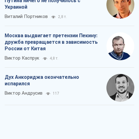
испарился
Виктор Андрусив
117
Война и медиа: политика перешла в
соцсети, а СМИ играют по правилам
YouTube
Павел Казарин
210