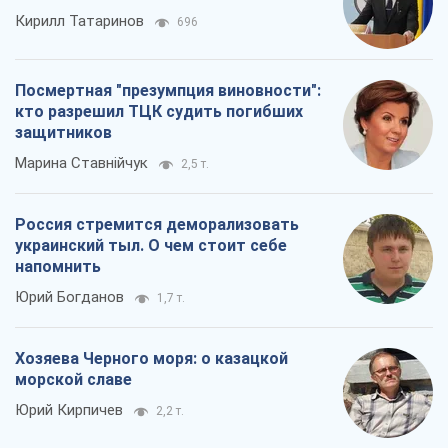
Кирилл Татаринов
696
Посмертная "презумпция виновности":
кто разрешил ТЦК судить погибших
защитников
Марина Ставнійчук
2,5 т.
Россия стремится деморализовать
украинский тыл. О чем стоит себе
напомнить
Юрий Богданов
1,7 т.
Хозяева Черного моря: о казацкой
морской славе
Юрий Кирпичев
2,2 т.