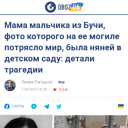
Мама мальчика из Бучи,
фото которого на ее могиле
потрясло мир, была няней в
детском саду: детали
трагедии
Лилия Рагуцкая
War
7.04.2022 18:29
3,2 м.
133733