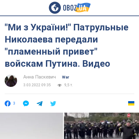
"Ми з України!" Патрульные
Николаева передали
"пламенный привет"
войскам Путина. Видео
Анна Паскевич
War
3.03.2022 09:35
9,5 т.
3