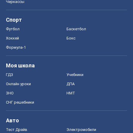
Черкассы
Спорт
Футбол
Баскетбол
Хоккей
Бокс
Формула-1
Моя школа
ГДЗ
Учебники
Онлайн уроки
ДПА
ЗНО
НМТ
СНГ решебники
Авто
Тест Драйв
Электромобили