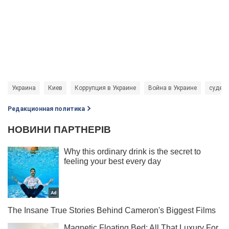
Украина
Киев
Коррупция в Украине
Война в Украине
судеб
Редакционная политика