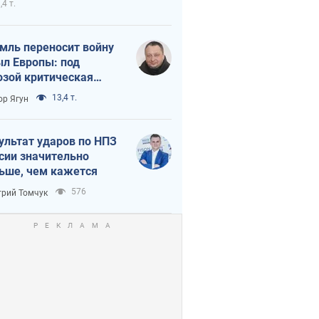
,4 т.
мль переносит войну
ыл Европы: под
озой критическая
истика
13,4 т.
ор Ягун
ультат ударов по НПЗ
сии значительно
ьше, чем кажется
576
рий Томчук