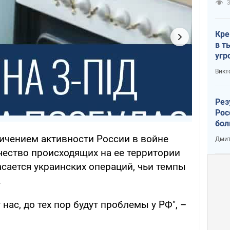
3
Кре
в т
угр
лог
Викт
Рез
Рос
бол
личением активности России в войне
Дмит
чество происходящих на ее территории
касается украинских операций, чьи темпы
.
нас, до тех пор будут проблемы у РФ", –