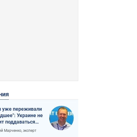
ения
 уже переживали
удшее": Украине не
ит поддаваться
аянию из-за
ей Марченко, эксперт
етного террора