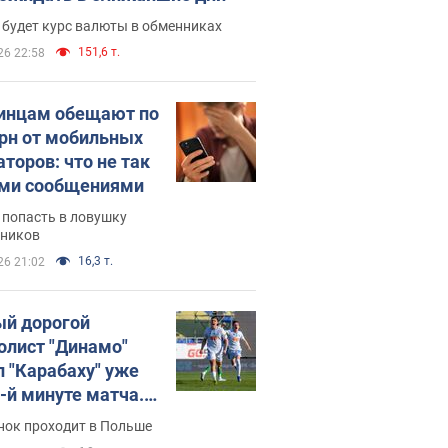
 будет курс валюты в обменниках
151,6 т.
26 22:58
инцам обещают по
грн от мобильных
аторов: что не так
ими сообщениями
 попасть в ловушку
ников
16,3 т.
26 21:02
й дорогой
олист "Динамо"
л "Карабаху" уже
0-й минуте матча.
о
нок проходит в Польше