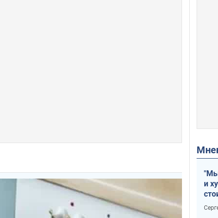
Мн
"Мы
и х
сто
отч
Серг
рак