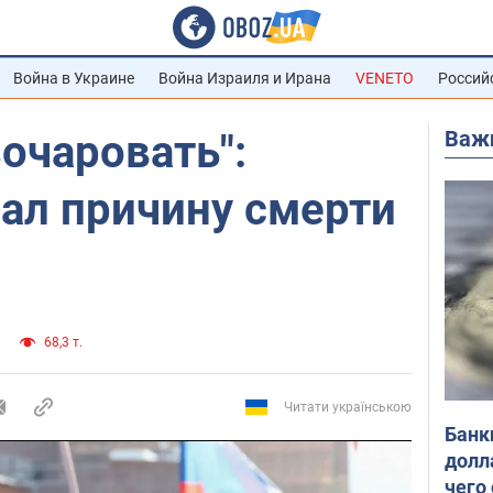
Война в Украине
Война Израиля и Ирана
VENETO
Россий
Важ
зочаровать":
ал причину смерти
68,3 т.
Читати українською
Банк
долл
чего