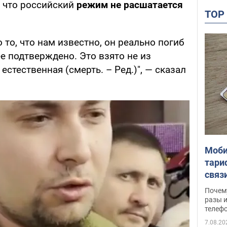
, что российский
режим не расшатается
TO
о то, что нам известно, он реально погиб
ее подтверждено. Это взято не из
 естественная (смерть. – Ред.)", — сказал
Моби
тари
связ
жало
Почем
разы и
телеф
7.08.20