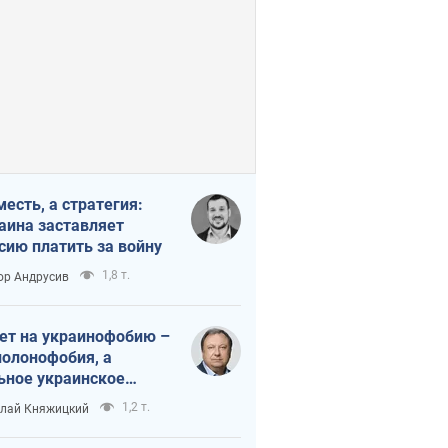
месть, а стратегия:
аина заставляет
сию платить за войну
1,8 т.
ор Андрусив
ет на украинофобию –
полонофобия, а
ьное украинское
ударство
1,2 т.
лай Княжицкий