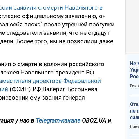
ссии заявили о смерти Навального в
гласно официальному заявлению, он
ал себя плохо" после утренней прогулки.
 следователи заявили, что не отдадут
дели. Более того, им не позволили даже
Не 
ения о смерти в колонии российского
Укр
лексея Навального президент РФ
Рос
аместителя директора Федеральной
Викт
ний
(ФСИН) РФ Валерия Бояринева.
рисвоении ему звания генерал-
Отв
не 
сил
ация у нас в
Telegram-канале
OBOZ.UA и
гос
Нико