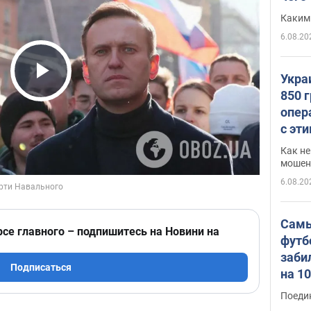
Каким
6.08.20
Укра
Play Video
850 
опер
с эт
Как не
мошен
6.08.20
Самы
рсе главного – подпишитесь на Новини на
футб
заби
Подписаться
на 1
Виде
Поеди