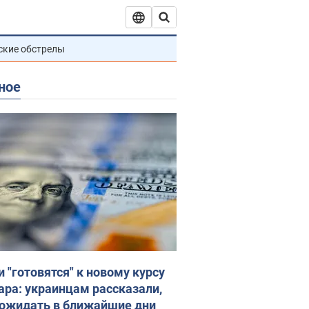
ские обстрелы
ное
и "готовятся" к новому курсу
ара: украинцам рассказали,
 ожидать в ближайшие дни