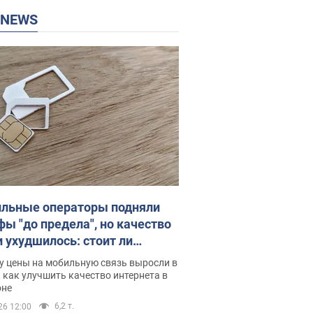
P NEWS
льные операторы подняли
фы "до предела", но качество
и ухудшилось: стоит ли
ваться на цены
у цены на мобильную связь выросли в
 как улучшить качество интернета в
оне
6,2 т.
26 12:00