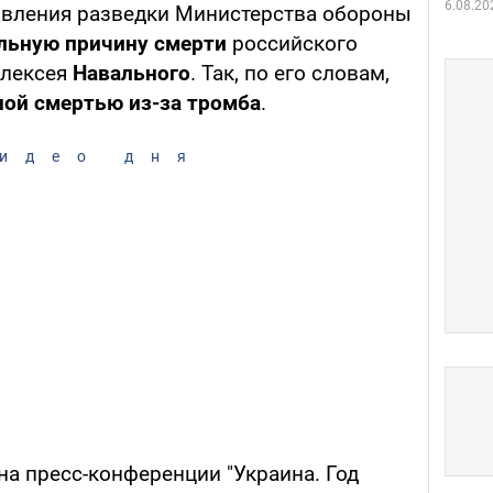
6.08.20
авления разведки Министерства обороны
альную причину смерти
российского
Алексея
Навального
. Так, по его словам,
ной смертью из-за тромба
.
идео дня
на пресс-конференции "Украина. Год