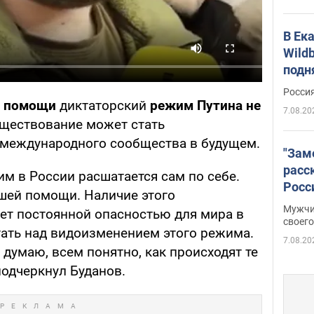
В Ек
Wildb
подн
Росси
й помощи
диктаторский
режим Путина не
7.08.20
существование может стать
 международного сообщества в будущем.
"Зам
расс
жим в России расшатается сам по себе.
Росс
ашей помощи. Наличие этого
Фото
Мужчи
т постоянной опасностью для мира в
своего
ать над видоизменением этого режима.
7.08.20
 думаю, всем понятно, как происходят те
подчеркнул Буданов.