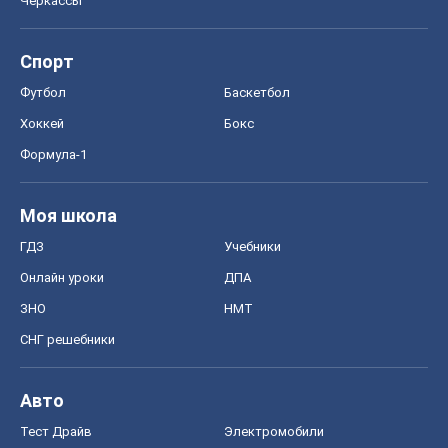
Черкассы
Спорт
Футбол
Баскетбол
Хоккей
Бокс
Формула-1
Моя школа
ГДЗ
Учебники
Онлайн уроки
ДПА
ЗНО
НМТ
СНГ решебники
Авто
Тест Драйв
Электромобили