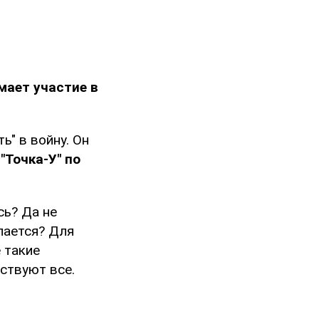
имает участие в
ь" в войну. Он
"Точка-У" по
сь? Да не
елается? Для
 такие
ствуют все.