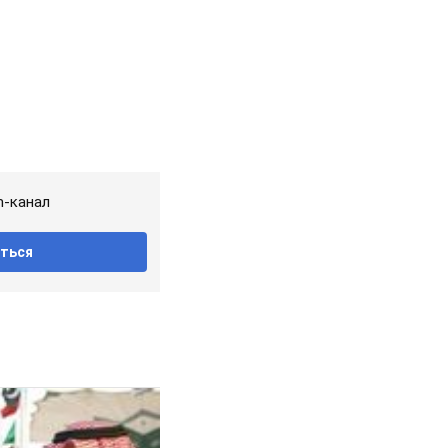
m-канал
ться