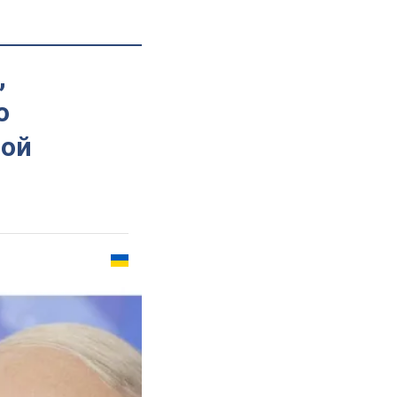
,
о
ной