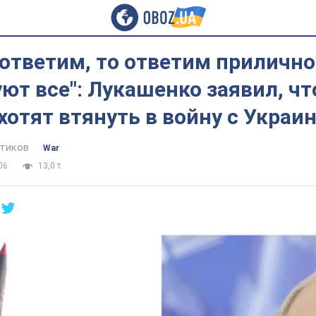
ответим, то ответим прилично
ют все": Лукашенко заявил, чт
хотят втянуть в войну с Украи
тиков
War
06
13,0 т.