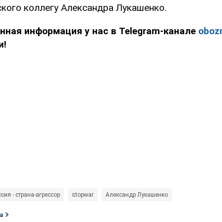
ского коллегу Александра Лукашенко.
нная информация у нас в Telegram-канале
obozr
и!
сия - страна-агрессор
stopwar
Александр Лукашенко
а