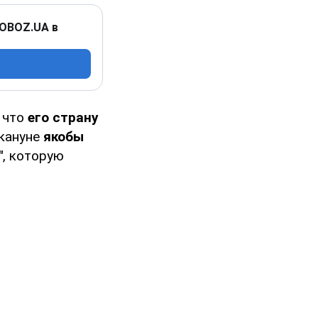
 OBOZ.UA в
 что
его страну
акануне
якобы
"
, которую