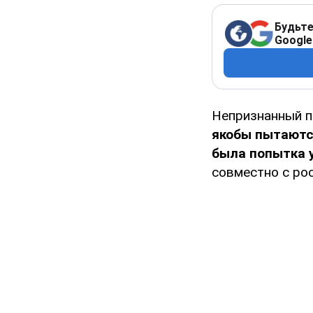
Будьте
Google
Непризнанный п
якобы пытаются
была попытка у
совместно с ро