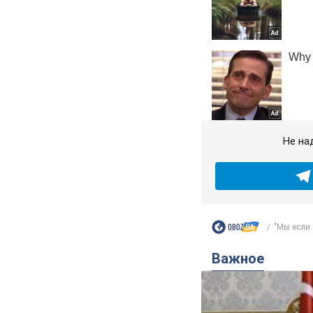
Не на
"Мы если 
Важное