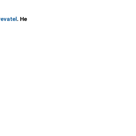
evatel
. Не