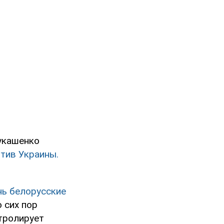
укашенко
отив Украины.
чь белорусские
 сих пор
тролирует