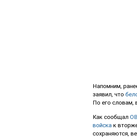
Напомним, ране
заявил, что
бело
По его словам, 
Как сообщал
O
войска
к вторже
сохраняются, в