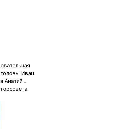
зовательная
 головы Иван
ра Анатий…
 горсовета.