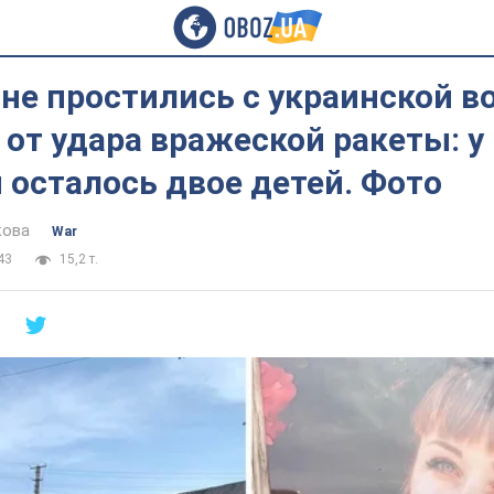
не простились с украинской в
от удара вражеской ракеты: у
осталось двое детей. Фото
кова
War
43
15,2 т.