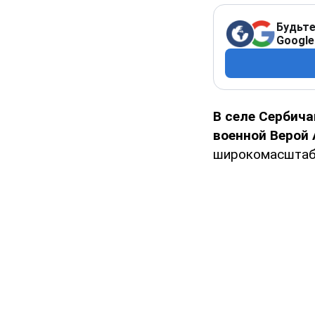
Будьте
Google
В селе Сербича
военной Верой 
широкомасштабн