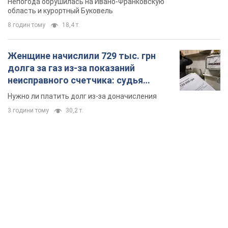
Непогода обрушилась на Ивано-Франковскую
область и курортный Буковель
8 годин тому
18,4 т.
Женщине начислили 729 тыс. грн
долга за газ из-за показаний
неисправного счетчика: судья
вынес неожиданное решение
Нужно ли платить долг из-за доначисления
3 години тому
30,2 т.