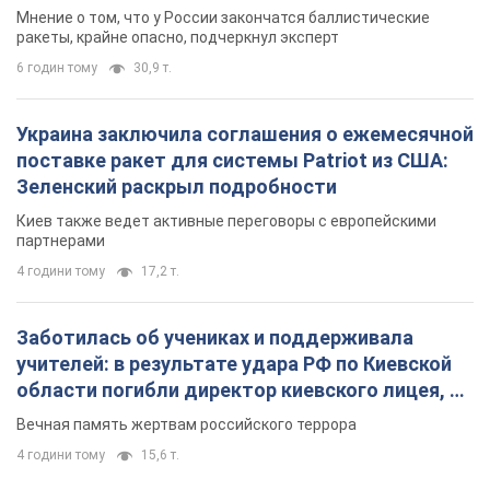
Мнение о том, что у России закончатся баллистические
ракеты, крайне опасно, подчеркнул эксперт
6 годин тому
30,9 т.
Украина заключила соглашения о ежемесячной
поставке ракет для системы Patriot из США:
Зеленский раскрыл подробности
Киев также ведет активные переговоры с европейскими
партнерами
4 години тому
17,2 т.
Заботилась об учениках и поддерживала
учителей: в результате удара РФ по Киевской
области погибли директор киевского лицея, её
муж и внук
Вечная память жертвам российского террора
4 години тому
15,6 т.