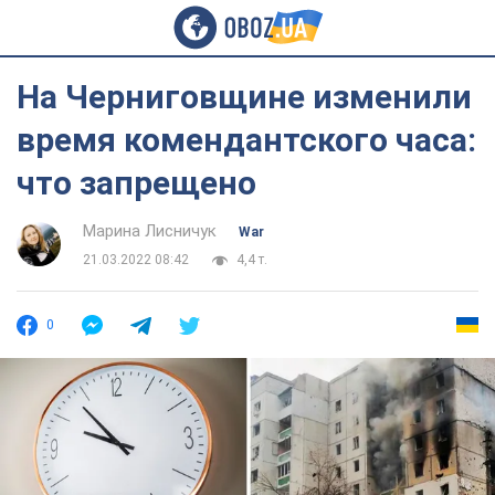
На Черниговщине изменили
время комендантского часа:
что запрещено
Марина Лисничук
War
21.03.2022 08:42
4,4 т.
0