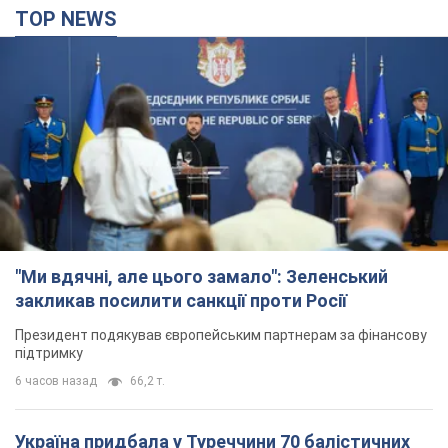
TOP NEWS
"Ми вдячні, але цього замало": Зеленський
закликав посилити санкції проти Росії
Президент подякував європейським партнерам за фінансову
підтримку
6 часов назад
66,2 т.
Україна придбала у Туреччини 70 балістичних