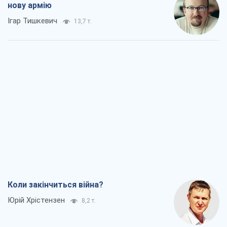
нову армію
Ігар Тишкевич
13,7 т.
Коли закінчиться війна?
Юрій Хрістензен
8,2 т.