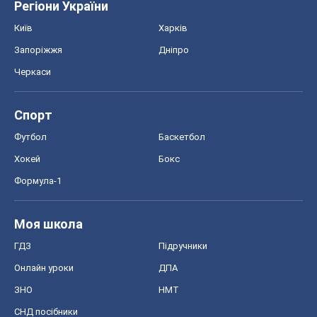
Регіони України
Київ
Харків
Запоріжжя
Дніпро
Черкаси
Спорт
Футбол
Баскетбол
Хокей
Бокс
Формула-1
Моя школа
ГДЗ
Підручники
Онлайн уроки
ДПА
ЗНО
НМТ
СНД посібники