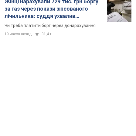
Жінці нарахували 729 тис. грн боргу
за газ через покази зіпсованого
лічильника: суддя ухвалив
неочікуване рішення
Чи треба платити борг через донарахування
10 часов назад
31,4 т.