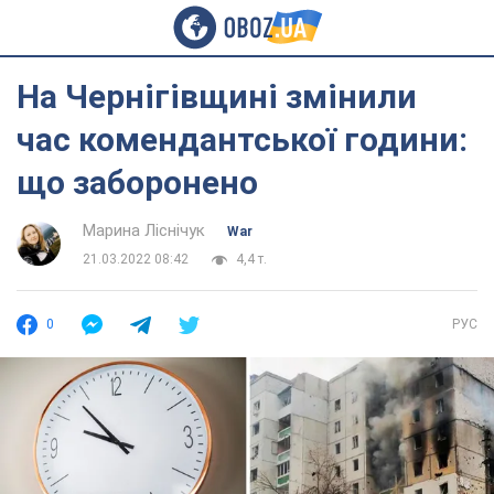
На Чернігівщині змінили
час комендантської години:
що заборонено
Марина Ліснічук
War
21.03.2022 08:42
4,4 т.
0
РУС