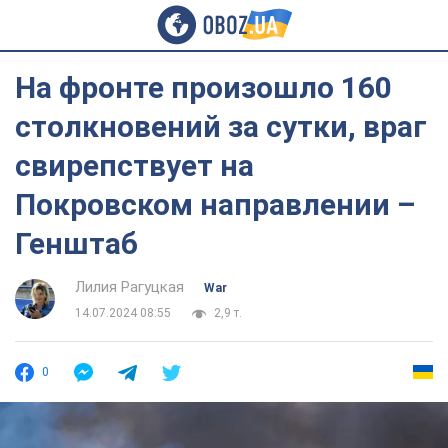
На фронте произошло 160
столкновений за сутки, враг
свирепствует на
Покровском направлении –
Генштаб
Лилия Рагуцкая
War
14.07.2024 08:55
2,9 т.
0