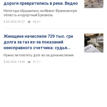
дороги превратились в реки. Видео
Непогода обрушилась на Ивано-Франковскую
область и курортный Буковель
8.08.2026 09:27
36,0 т.
Женщине начислили 729 тыс. грн
долга за газ из-за показаний
неисправного счетчика: судья
вынес неожиданное решение
Нужно ли платить долг из-за доначисления
8.08.2026 14:43
31,7 т.