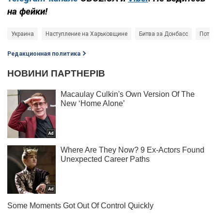
на фейки!
Украина
Наступление на Харьковщине
Битва за Донбасс
Потер
Редакционная политика