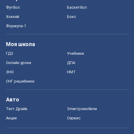
СНГ решебники
Авто
Тест Драйв
Электромобили
Акции
Сервис
Food Oboz
Рецепты
Напитки
Диеты
Экономика
Рынки и компании
Mакроэкономика
MedOboz