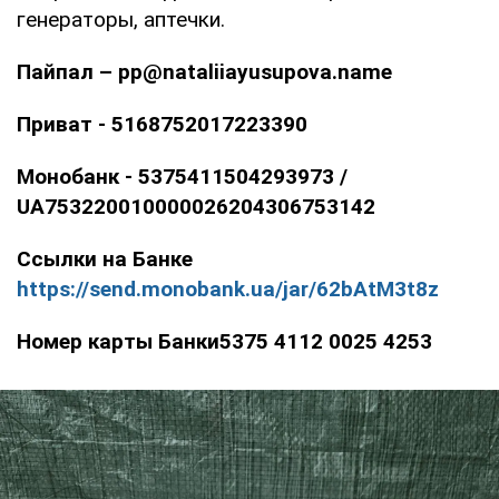
генераторы, аптечки.
Пайпал – pp@nataliiayusupova.name
Приват - 5168752017223390
Монобанк - 5375411504293973 /
UA753220010000026204306753142
Ссылки на Банке
https://send.monobank.ua/jar/62bAtM3t8z
Номер карты Банки5375 4112 0025 4253