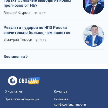
О компании
Команда
Правовая информация
Политика
конфиденциальности
Реклама на сайте
Документы
Редакционная политика
Журналисты OBOZ.UA на месте
событий
OBOZ.UA
Политика
Мир
Расследования
Блоги
Общество