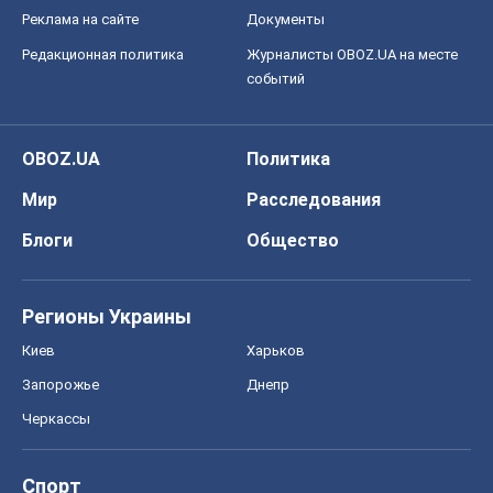
Регионы Украины
Киев
Харьков
Запорожье
Днепр
Черкассы
Спорт
Футбол
Баскетбол
Хоккей
Бокс
Формула-1
Моя школа
ГДЗ
Учебники
Онлайн уроки
ДПА
ЗНО
НМТ