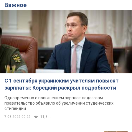
С 1 сентября украинским учителям повысят
зарплаты: Корецкий раскрыл подробности
Одновременно с повышением зарплат педагогам
правительство объявило об увеличении студенческих
стипендий
7.08.2026 00:29
11,8 т.
Сколько баллистических ракет
перехватила украинская ПВО в
июле: в Минобороны назвали цифру
Украинская ПВО работала в условиях
дефицита ракет-перехватчиков
3 часа назад
5,9 т.
Аурика Ротару через суд изменила
свою пенсию, на которую ранее
жаловалась: сколько получала