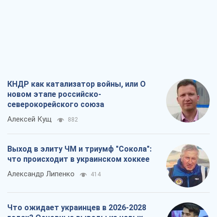
Выход в элиту ЧМ и триумф "Сокола":
что происходит в украинском хоккее
Александр Липенко
414
Что ожидает украинцев в 2026-2028
годах? Основные выводы из новых
прогнозов от НБУ
Василий Фурман
8,5 т.
Результат ударов по НПЗ России
значительно больше, чем кажется
Дмитрий Томчук
3,3 т.
Все мнения