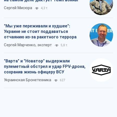
сохранив жизнь офицеру ВСУ
Украинская Бронетехника
627
КНДР как катализатор войны, или О
новом этапе российско-
северокорейского союза
Алексей Кущ
882