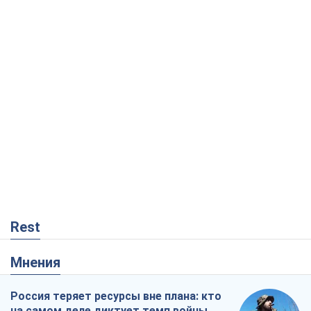
Rest
Мнения
Россия теряет ресурсы вне плана: кто
на самом деле диктует темп войны
Сергей Мисюра
4,3 т.
"Мы уже переживали и худшее":
Украине не стоит поддаваться
отчаянию из-за ракетного террора
Сергей Марченко, эксперт
5,8 т.
"Варта" и "Новатор" выдержали
пулеметный обстрел и удар FPV-дрона,