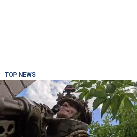
Третий армейский корпус создает для
российских оккупантов на Лиманском
направлении критический дискомфорт: как это
удалось
Сейчас это перерастает в кризис для всей группировки
час назад
12,6 т.
"Работаем над тем, чтобы получить
комплекты с ракетами для ПВО": Зеленский