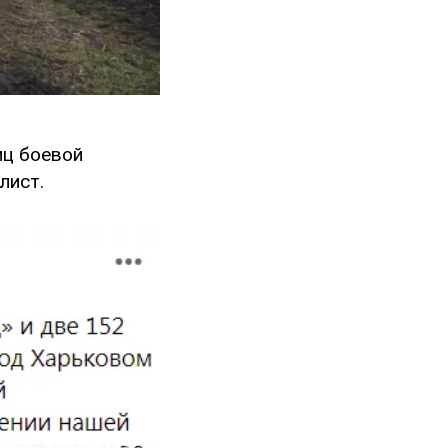
иц боевой
лист.