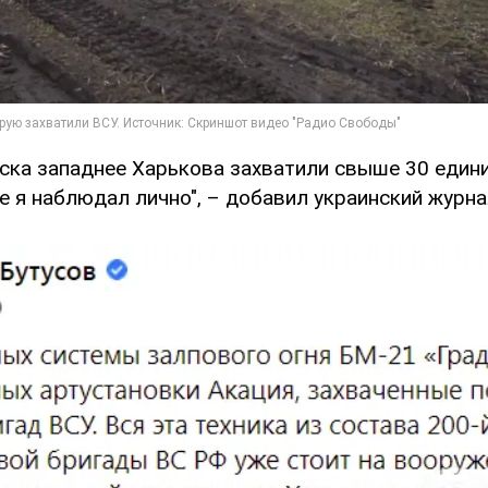
йска западнее Харькова захватили свыше 30 един
е я наблюдал лично", – добавил украинский журна