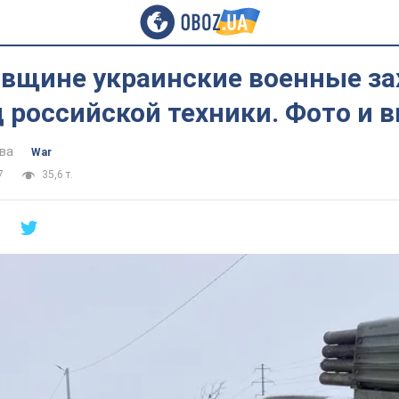
овщине украинские военные за
 российской техники. Фото и 
ва
War
7
35,6 т.