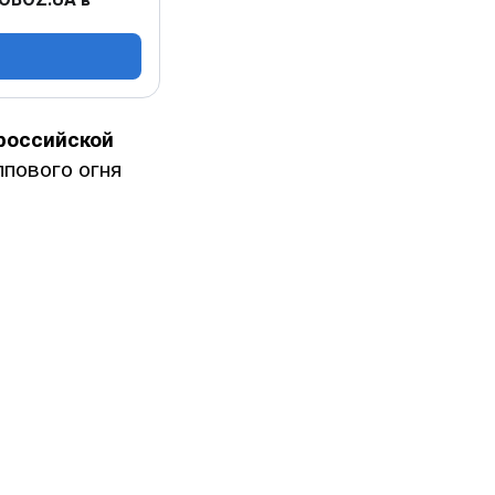
 российской
лпового огня