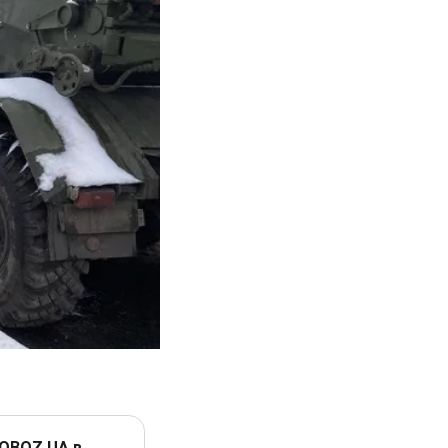
 OBOZ.UA в