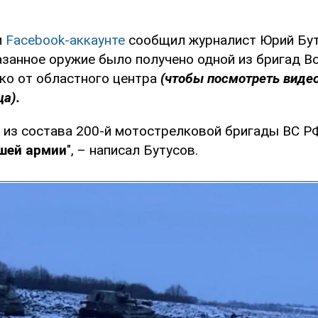
м
Facebook-аккаунте
сообщил журналист Юрий Бут
азанное оружие было получено одной из бригад В
ко от областного центра
(чтобы посмотреть видео
ца).
ка из состава 200-й мотострелковой бригады ВС 
шей армии
", – написал Бутусов.