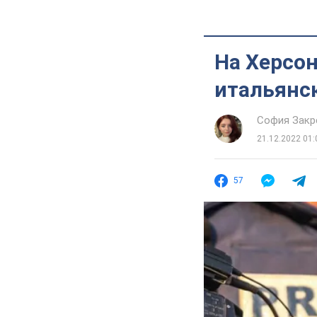
На Херсо
итальянс
София Закр
21.12.2022 01:
57