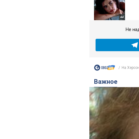
Не на
На Херсон
Важное