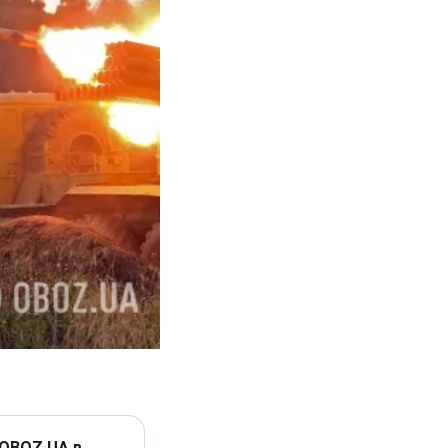
 OBOZ.UA в