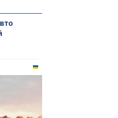
вто
й