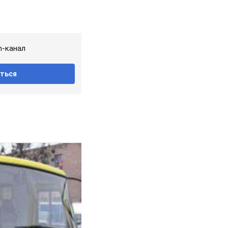
m-канал
ться