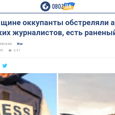
нщине оккупанты обстреляли а
ких журналистов, есть ранены
евская
War
08
6,4 т.