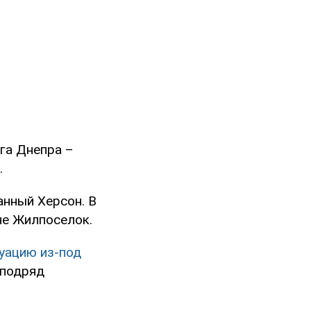
га Днепра –
.
анный Херсон. В
е Жилпоселок.
уацию из-под
 подряд