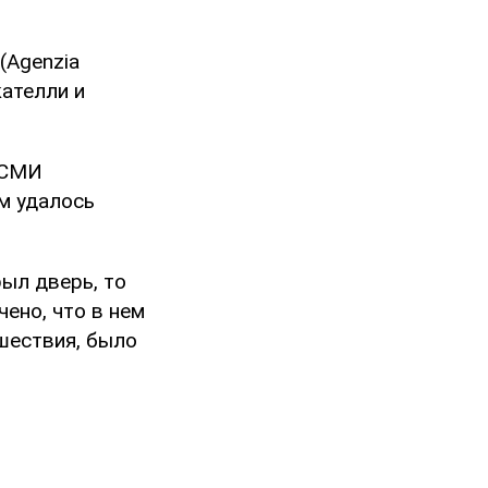
(Agenzia
кателли и
 СМИ
м удалось
рыл дверь, то
ено, что в нем
шествия, было