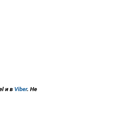
el и в
Viber
. Не