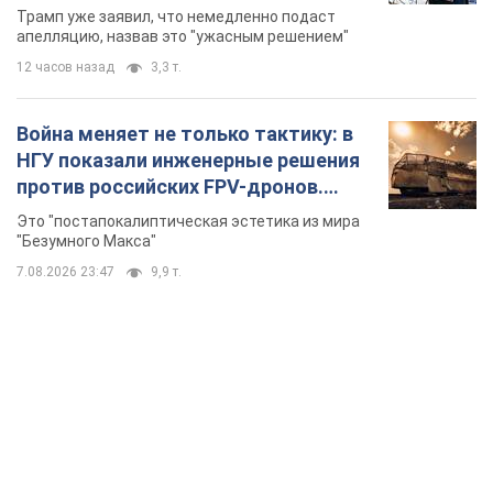
бального зала стоимостью 400 млн
Трамп уже заявил, что немедленно подаст
долларов
апелляцию, назвав это "ужасным решением"
12 часов назад
3,3 т.
Война меняет не только тактику: в
НГУ показали инженерные решения
против российских FPV-дронов.
Фото
Это "постапокалиптическая эстетика из мира
"Безумного Макса"
7.08.2026 23:47
9,9 т.