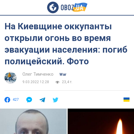
На Киевщине оккупанты
открыли огонь во время
эвакуации населения: погиб
полицейский. Фото
Олег Тимченко
War
9.03.2022 12:28
23,4 т.
427