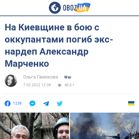
На Киевщине в бою с
оккупантами погиб экс-
нардеп Александр
Марченко
Ольга Ганюкова
War
7.03.2022 12:38
40,5 т.
1238