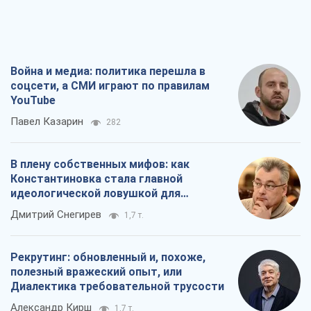
Война и медиа: политика перешла в
соцсети, а СМИ играют по правилам
YouTube
Павел Казарин
282
В плену собственных мифов: как
Константиновка стала главной
идеологической ловушкой для
российских оккупантов
Дмитрий Снегирев
1,7 т.
Рекрутинг: обновленный и, похоже,
полезный вражеский опыт, или
Диалектика требовательной трусости
Александр Кирш
1,7 т.