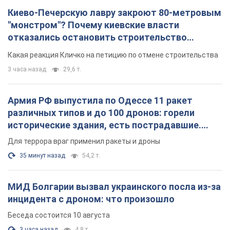
Киево-Печерскую лавру закроют 80-метровым
"монстром"? Почему киевские власти
отказались остановить строительство
небоскреба "московского верующего"
Какая реакция Кличко на петицию по отмене строительства
3 часа назад
29,6 т.
Армия РФ выпустила по Одессе 11 ракет
различных типов и до 100 дронов: горели
исторические здания, есть пострадавшие.
Фото и видео
Для террора враг применил ракеты и дроны
35 минут назад
54,2 т.
МИД Болгарии вызвал украинского посла из-за
инцидента с дроном: что произошло
Беседа состоится 10 августа
3 часа назад
4,8 т.