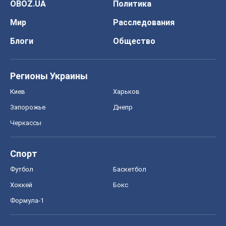
Спорт
Футбол
Баскетбол
Хоккей
Бокс
Формула-1
Моя школа
ГДЗ
Учебники
Онлайн уроки
ДПА
ЗНО
НМТ
СНГ решебники
Авто
Тест Драйв
Электромобили
Акции
Сервис