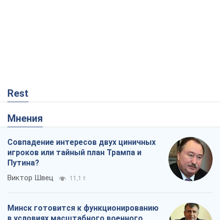
Совпадение интересов двух циничных
игроков или тайный план Трампа и
Путина?
Виктор Швец
11,1 т.
Минск готовится к функционированию
в условиях масштабного военного
кризиса
Александр Левченко
16,2 т.
Ни оружия, ни людей: как Лукашенко
создает новую армию
Игар Тышкевич
13,9 т.