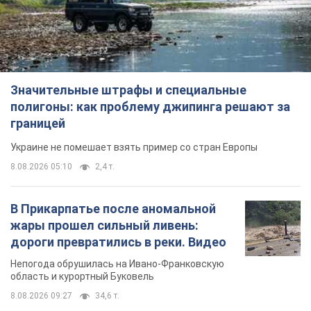
В Прикарпатье после аномальной
жары прошел сильный ливень:
дороги превратились в реки. Видео
Непогода обрушилась на Ивано-Франковскую
область и курортный Буковель
8.08.2026 09:27
34,6 т.
Женщине начислили 729 тыс. грн
долга за газ из-за показаний
неисправного счетчика: судья
вынес неожиданное решение
Нужно ли платить долг из-за доначисления
11 часов назад
31,5 т.