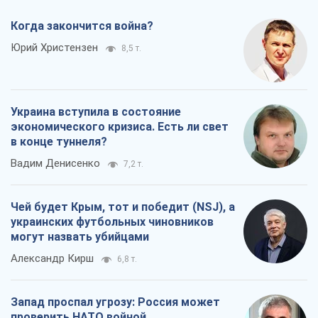
Чей будет Крым, тот и победит (NSJ), а
украинских футбольных чиновников
могут назвать убийцами
Александр Кирш
6,8 т.
Запад проспал угрозу: Россия может
проверить НАТО войной
Леонид Невзлин
8,2 т.
Все мнения
О компании
Команда