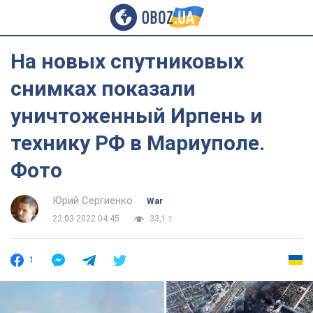
На новых спутниковых
снимках показали
уничтоженный Ирпень и
технику РФ в Мариуполе.
Фото
Юрий Сергиенко
War
22.03.2022 04:45
33,1 т.
1