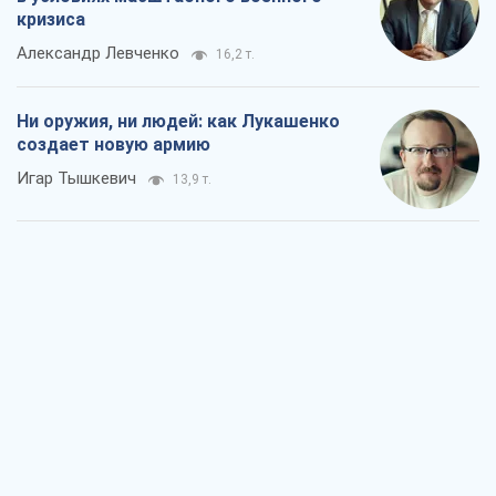
Когда закончится война?
Юрий Христензен
8,5 т.
Украина вступила в состояние
экономического кризиса. Есть ли свет
в конце туннеля?
Вадим Денисенко
7,2 т.