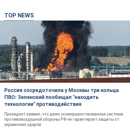
Россия сосредоточила у Москвы три кольца
ПВО: Зеленский пообещал "находить
технологии" противодействия
Президент заявил, что даже усовершенствованная система
противовоздушной обороны РФ не гарантирует защиты от
украинских ударов
4 часа назад
36,6 т.
Украина приобрела у Турции 70 баллистических
ракет и многое другое вооружение: в Госдепе
США обнародовали список
Госдеп уже проинформировал об этом американский
Конгресс
5 часов назад
10,4 т.
"Нас услышали лишь одним ухом": в городах