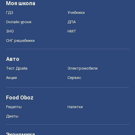
Food Oboz
Рецепты
Напитки
Диеты
Экономика
Рынки и компании
Mакроэкономика
MedOboz
Новости медицины
MAMACLUB
Шоу
Афиша
Сплетни
Красота
Мода