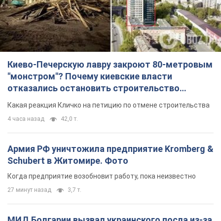
Киево-Печерскую лавру закроют 80-метровым
"монстром"? Почему киевские власти
отказались остановить строительство
небоскреба "московского верующего"
Какая реакция Кличко на петицию по отмене строительства
4 часа назад
42,0 т.
Армия РФ уничтожила предприятие Kromberg &
Schubert в Житомире. Фото
Когда предприятие возобновит работу, пока неизвестно
27 минут назад
3,7 т.
МИД Болгарии вызвал украинского посла из-за