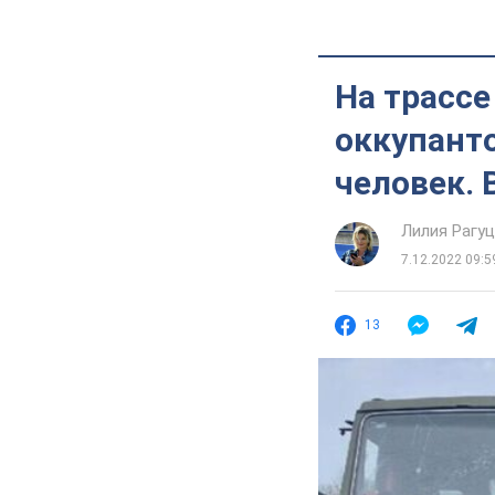
На трассе
оккупанто
человек. 
Лилия Рагу
7.12.2022 09:5
13