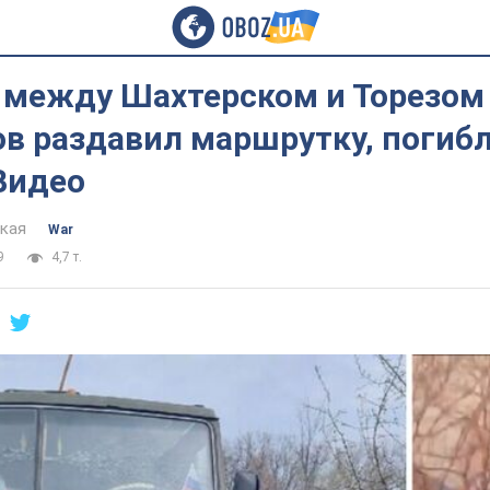
 между Шахтерском и Торезом
в раздавил маршрутку, погибл
Видео
цкая
War
9
4,7 т.