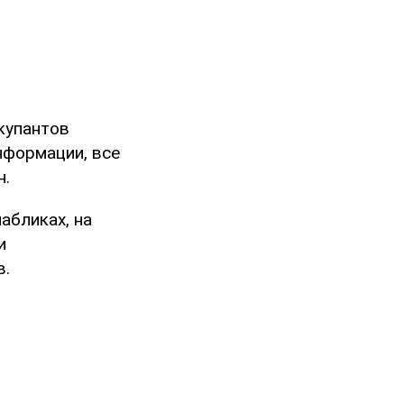
купантов
нформации, все
н.
абликах, на
и
в.