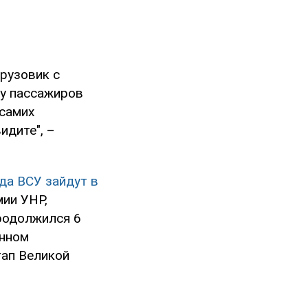
рузовик с
 у пассажиров
 самих
идите", –
гда ВСУ зайдут в
ии УНР,
продолжился 6
енном
тап Великой