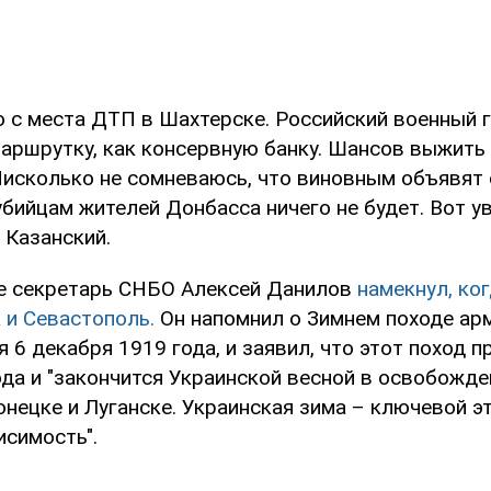
о с места ДТП в Шахтерске. Российский военный г
маршрутку, как консервную банку. Шансов выжить
Нисколько не сомневаюсь, что виновным объявят
убийцам жителей Донбасса ничего не будет. Вот ув
 Казанский.
е секретарь СНБО Алексей Данилов
намекнул, ко
 и Севастополь.
Он напомнил о Зимнем походе арм
 6 декабря 1919 года, и заявил, что этот поход 
ода и "закончится Украинской весной в освобожд
нецке и Луганске. Украинская зима – ключевой э
исимость".