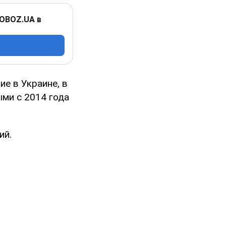
 OBOZ.UA в
е в Украине, в
ыми с 2014 года
ий.