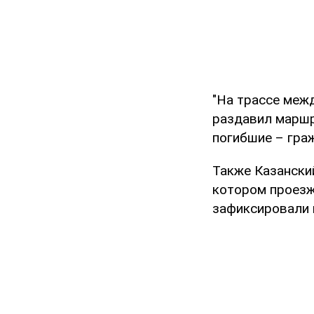
"На трассе меж
раздавил маршр
погибшие – граж
Также Казанский
котором проезж
зафиксировали 