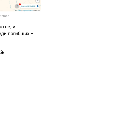
нтов, и
еди погибших –
абы