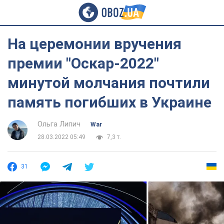
На церемонии вручения
премии "Оскар-2022"
минутой молчания почтили
память погибших в Украине
Ольга Липич
War
28.03.2022 05:49
7,3 т.
31