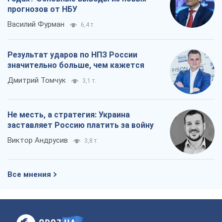
Не месть, а стратегия: Украина
заставляет Россию платить за войну
Виктор Андрусив
3,8 т.
Все мнения
О компании
Команда
Правовая информация
Политика
конфиденциальности
Реклама на сайте
Документы
Редакционная политика
Журналисты OBOZ.UA на месте
событий