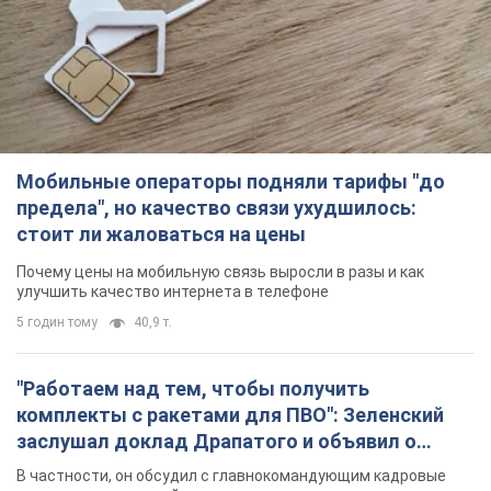
стоит ли жаловаться на цены
Почему цены на мобильную связь выросли в разы и как
улучшить качество интернета в телефоне
5 годин тому
40,9 т.
"Работаем над тем, чтобы получить
комплекты с ракетами для ПВО": Зеленский
заслушал доклад Драпатого и объявил о
новых мерах
В частности, он обсудил с главнокомандующим кадровые
вопросы в украинской армии
2 години тому
1,8 т.
В оккупированной Ялте прогремели мощные
взрывы: поднимается черный дым. Фото и
видео
Город, вероятно, подвергся атаке дронов