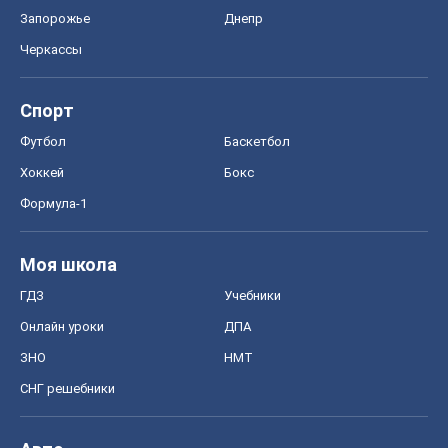
Формула-1
Моя школа
ГДЗ
Учебники
Онлайн уроки
ДПА
ЗНО
НМТ
СНГ решебники
Авто
Тест Драйв
Электромобили
Акции
Сервис
Food Oboz
Рецепты
Напитки
Диеты