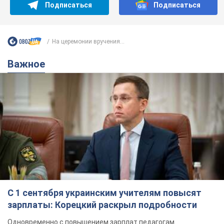
С 1 сентября украинским учителям повысят
зарплаты: Корецкий раскрыл подробности
Одновременно с повышением зарплат педагогам
правительство объявило об увеличении студенческих
стипендий
7.08.2026 00:29
11,6 т.
Сколько баллистических ракет
перехватила украинская ПВО в
июле: в Минобороны назвали цифру