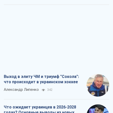
Выход в элиту ЧМ и триумф "Сокола":
что происходит в украинском хоккее
Александр Липенко
342
Что ожидает украинцев в 2026-2028
годах? Основные выводы из новых
прогнозов от НБУ
Василий Фурман
6,4 т.
Результат ударов по НПЗ России
значительно больше, чем кажется
Дмитрий Томчук
3,1 т.