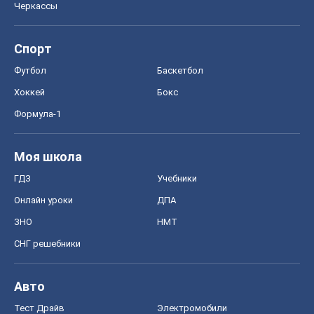
Онлайн уроки
ДПА
ЗНО
НМТ
СНГ решебники
Авто
Тест Драйв
Электромобили
Акции
Сервис
Food Oboz
Рецепты
Напитки
Диеты
Экономика
Рынки и компании
Mакроэкономика