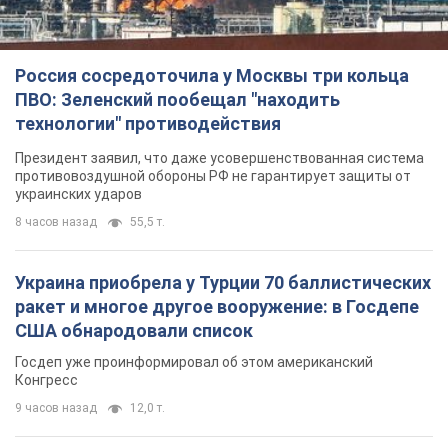
Украина приобрела у Турции 70 баллистических
ракет и многое другое вооружение: в Госдепе
США обнародовали список
Госдеп уже проинформировал об этом американский
Конгресс
9 часов назад
12,0 т.
"Нас услышали лишь одним ухом": в городах
Украины уже 24-й день подряд проходят
митинги в поддержку Федорова. Фото и видео
Антиправительственные выступления с требованием
вернуть Федорова продолжаются до сих пор
8 часов назад
4,7 т.