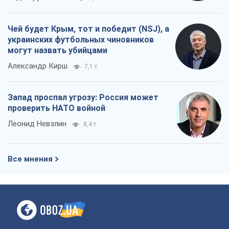
Все мнения
О компании
Команда
Правовая информация
Политика
конфиденциальности
Реклама на сайте
Документы
Редакционная политика
Журналисты OBOZ.UA на месте
событий
OBOZ.UA
Политика
Мир
Расследования