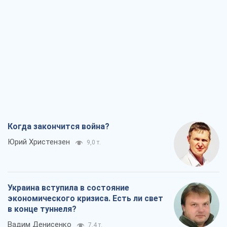
Юрий Христензен
9,0 т.
Украина вступила в состояние
экономического кризиса. Есть ли свет
в конце туннеля?
Вадим Денисенко
7,4 т.
Чей будет Крым, тот и победит (NSJ), а
украинских футбольных чиновников
могут назвать убийцами
Александр Кирш
7,1 т.
Запад проспал угрозу: Россия может
проверить НАТО войной
Леонид Невзлин
8,4 т.