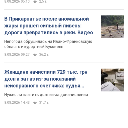
долга за газ из-за показаний
неисправного счетчика: судья
вынес неожиданное решение
Нужно ли платить долг из-за доначисления
8.08.2026 14:43
31,7 т.