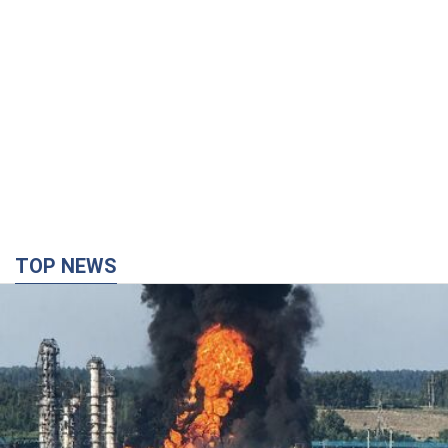
TOP NEWS
Россия сосредоточила у Москвы три кольца
ПВО: Зеленский пообещал "находить
технологии" противодействия
Президент заявил, что даже усовершенствованная система
противовоздушной обороны РФ не гарантирует защиты от
украинских ударов
8 часов назад
55,5 т.