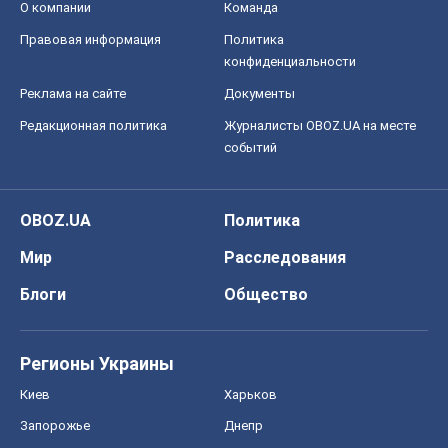
Блоги
Общество
Регионы Украины
Киев
Харьков
Запорожье
Днепр
Черкассы
Спорт
Футбол
Баскетбол
Хоккей
Бокс
Формула-1
Моя школа
ГДЗ
Учебники