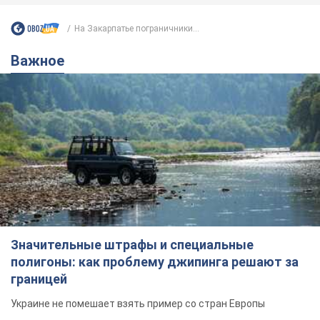
Значительные штрафы и специальные
полигоны: как проблему джипинга решают за
границей
Украине не помешает взять пример со стран Европы
8.08.2026 05:10
2,5 т.
В Прикарпатье после аномальной
жары прошел сильный ливень:
дороги превратились в реки. Видео
Непогода обрушилась на Ивано-Франковскую
область и курортный Буковель
8.08.2026 09:27
36,2 т.
Женщине начислили 729 тыс. грн