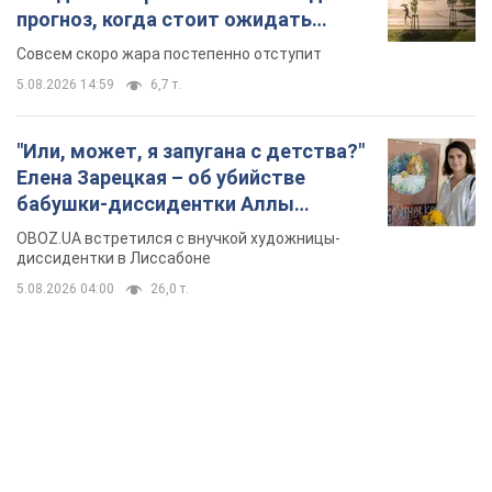
прогноз, когда стоит ожидать
изменения погоды
Совсем скоро жара постепенно отступит
5.08.2026 14:59
6,7 т.
"Или, может, я запугана с детства?"
Елена Зарецкая – об убийстве
бабушки-диссидентки Аллы
Горской, критике сына Стуса и
OBOZ.UA встретился с внучкой художницы-
бегстве в Португалию с пятью
диссидентки в Лиссабоне
детьми
5.08.2026 04:00
26,0 т.