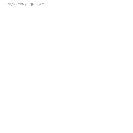
6 годин тому
1,4 т.