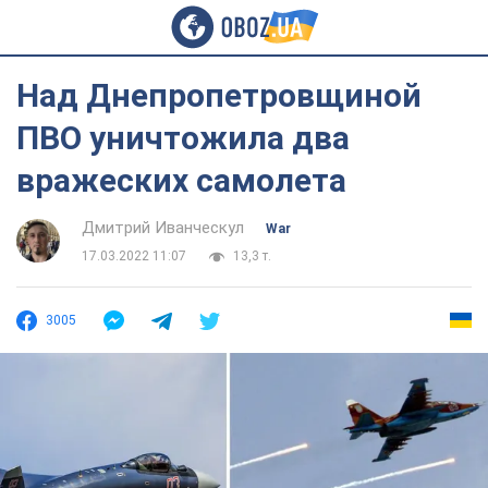
Над Днепропетровщиной
ПВО уничтожила два
вражеских самолета
Дмитрий Иванческул
War
17.03.2022 11:07
13,3 т.
3005