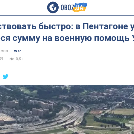
твовать быстро: в Пентагоне 
ся сумму на военную помощь 
кова
War
09
5,0 т.