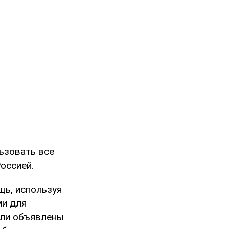
ьзовать все
оссией.
щь, используя
ми для
ыли объявлены