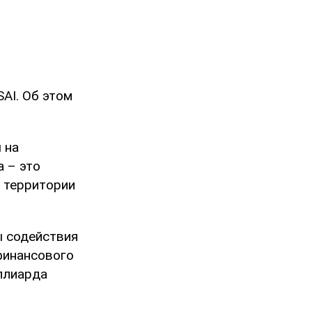
AI. Об этом
 на
 – это
 территории
ы содействия
финансового
ллиарда