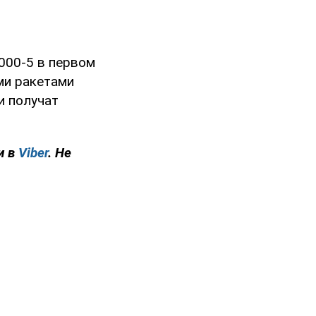
000-5 в первом
ми ракетами
и получат
и в
Viber
. Не