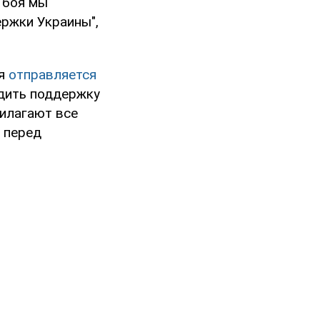
 боя мы
ржки Украины",
ря
отправляется
удить поддержку
рилагают все
" перед