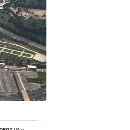
 OBOZ.UA в