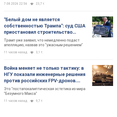
7.08.2026 22:56
23,7 т.
"Белый дом не является
собственностью Трампа": суд США
приостановил строительство
бального зала стоимостью 400 млн
Трамп уже заявил, что немедленно подаст
долларов
апелляцию, назвав это "ужасным решением"
11 часов назад
3,1 т.
Война меняет не только тактику: в
НГУ показали инженерные решения
против российских FPV-дронов.
Фото
Это "постапокалиптическая эстетика из мира
"Безумного Макса"
11 часов назад
9,7 т.