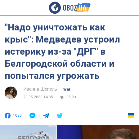
"Надо уничтожать как
крыс": Медведев устроил
истерику из-за "ДРГ" в
Белгородской области и
попытался угрожать
Иванна Шепель
War
23.05.2023 14:35
35,8 т.
1080