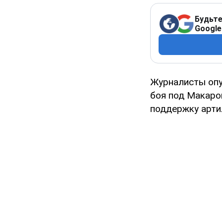
Будьте
Google
Журналисты опу
боя под Макаро
поддержку арти