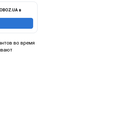
 OBOZ.UA в
антов во время
ивают