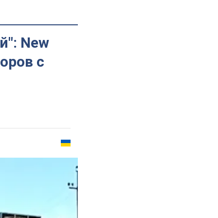
й": New
оров с