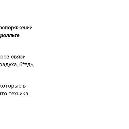
распоряжении
кролльте
боев связи
здуха, б**дь,
екоторые в
что техника