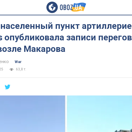
 населенный пункт артиллерие
s опубликовала записи перегов
возле Макарова
енко
War
25
63,8 т.