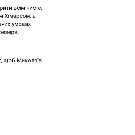
рити всім чим є,
м Хімарсом, а
даних умовах
резерв.
их, щоб Миколаїв