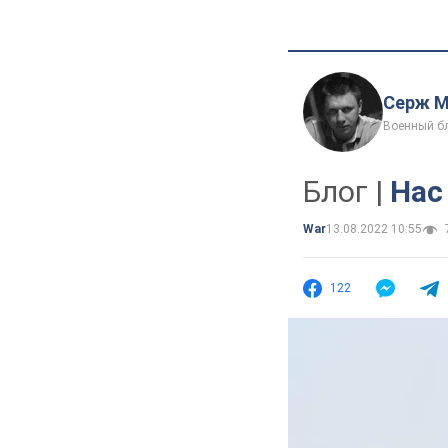
Серж М
Военный б
Блог |
Нас
War
13.08.2022 10:55
122