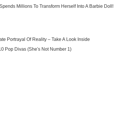
Подпишись на наш Telegram . Присылаем лишь "горящие" новост
Подписаться
Подписа
 решающая...