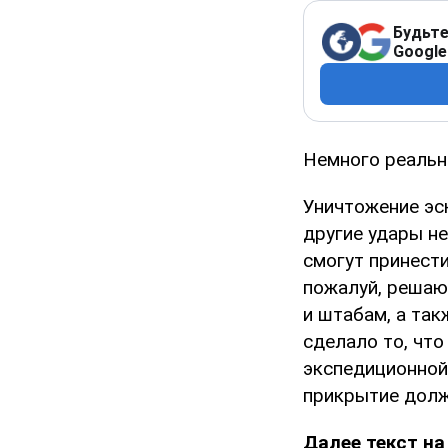
Будьте
Google
Немного реальн
Уничтожение эск
другие удары не
смогут принести
пожалуй, решаю
и штабам, а та
сделало то, что
экспедиционной
прикрытие долж
Далее текст на