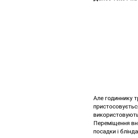
Але годиннику т
пристосовується
використовують 
Переміщення вно
посадки і блінд