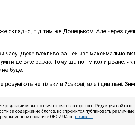
же складно, під тим же Донецьком. Але через дея
и часу. Дуже важливо за цей час максимально вк
озуміти це вже зараз. Тому що потім коли рване, я
 не буде.
розуміють не тільки військові, але і цивільні. Зи
е редакции может отличаться от авторского. Редакция сайта не
сти за содержание блогов, но стремится публиковать различные 
 редакционной политике OBOZ.UA по
ссылке...