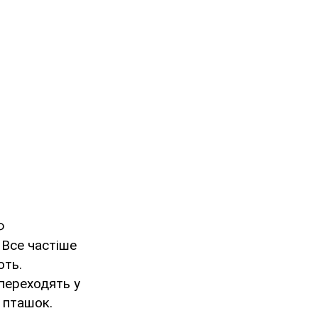
Ф
 Все частіше
ють.
переходять у
 пташок.