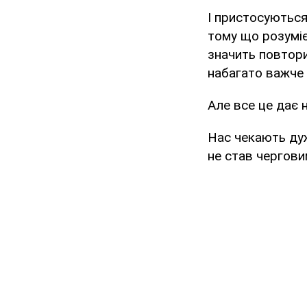
І пристосуються.
тому що розуміє
значить повтори
набагато важче 
Але все це дає 
Нас чекають дуж
не став чергов