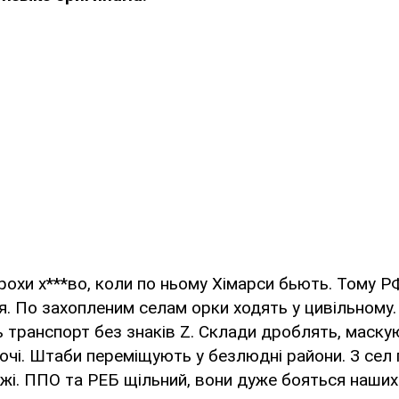
рохи х***во, коли по ньому Хімарси бьють. Тому Р
. По захопленим селам орки ходять у цивільному.
транспорт без знаків Z. Склади дроблять, маску
чі. Штаби переміщують у безлюдні райони. З сел 
ажі. ППО та РЕБ щільний, вони дуже бояться наших