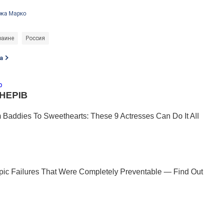
ржа Марко
раине
Россия
а
о