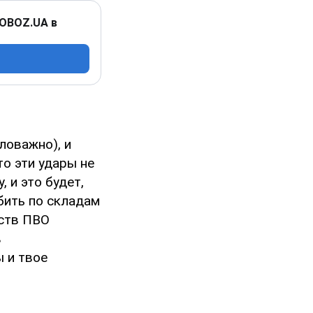
 OBOZ.UA в
ловажно), и
то эти удары не
 и это будет,
бить по складам
дств ПВО
в
 и твое