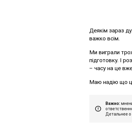
Деякім зараз ду
важко всім.
Ми виграли трох
підготовку. І р
– часу на це вже
Маю надію що це 
Важно:
мнени
ответственно
Детальнее о