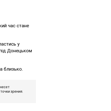
кий час стане
ластись у
к під Донецьком
ма близько.
 несет
точки зрения.