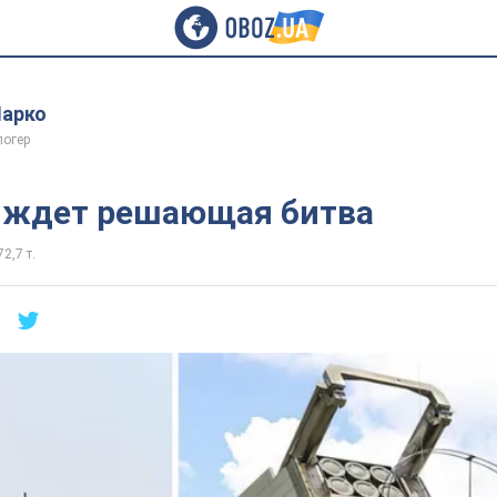
арко
логер
 ждет решающая битва
72,7 т.