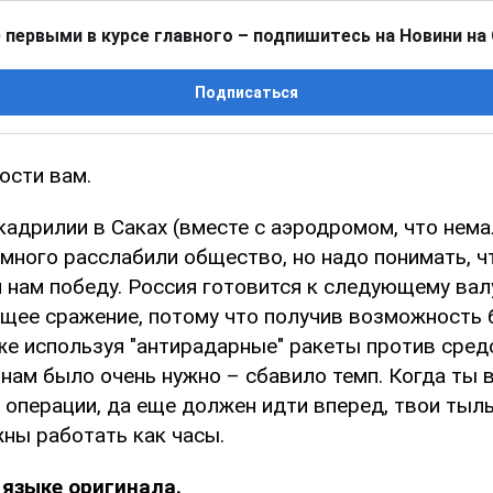
 первыми в курсе главного – подпишитесь на Новини на
Подписаться
ости вам.
адрилии в Саках (вместе с аэродромом, что нема
много расслабили общество, но надо понимать, ч
 нам победу. Россия готовится к следующему валу,
щее сражение, потому что получив возможность 
кже используя "антирадарные" ракеты против сре
 нам было очень нужно – сбавило темп. Когда ты 
 операции, да еще должен идти вперед, твои тылы
ны работать как часы.
 языке оригинала.