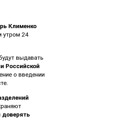
рь
Клименко
м утром 24
 будут выдавать
ии Российской
ение о введении
те.
азделений
храняют
и доверять