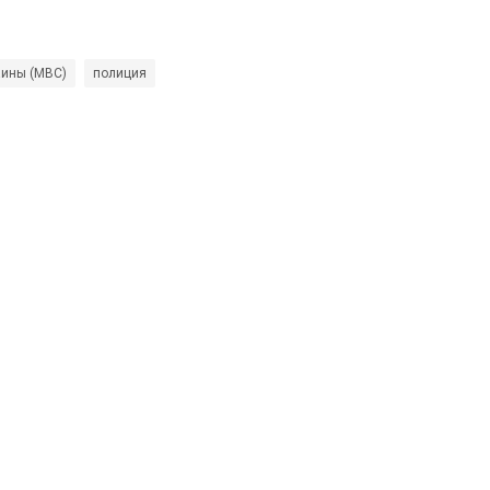
аины (МВС)
полиция
оружие
Игорь Клименко