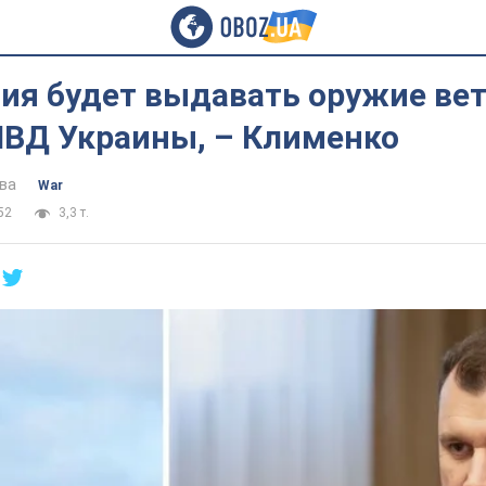
ия будет выдавать оружие ве
МВД Украины, – Клименко
ва
War
52
3,3 т.