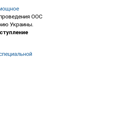
 мощное
е проведения ООС
рию Украины.
аступление
"специальной