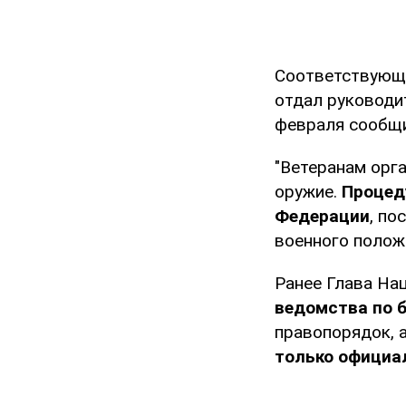
Соответствующ
отдал руководи
февраля сообщи
"Ветеранам орг
оружие.
Процед
Федерации
, по
военного положе
Ранее Глава На
ведомства
по 
правопорядок, 
только официа