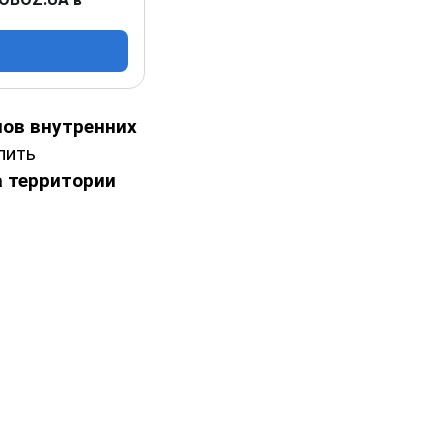
ов внутренних
лить
а территории