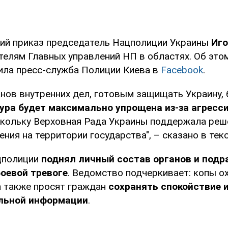
ий приказ председатель Нацполиции Украины
Иго
телям Главных управлений НП в областях. Об это
ла пресс-служба Полиции Киева в
Facebook
.
анов внутренних дел, готовым защищать Украину,
ура будет максимально упрощена из-за агресс
скольку Верховная Рада Украины поддержала реш
ния на территории государства", – сказано в текс
цполиции
поднял личный состав органов и подр
боевой тревоге
. Ведомство подчеркивает: копы о
а также просят граждан
сохранять спокойствие 
льной информации
.