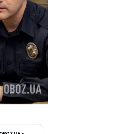
 OBOZ.UA в