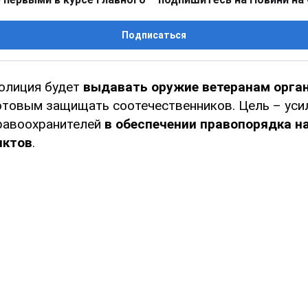
Подписаться
олиция будет
выдавать оружие ветеранам орган
готовым защищать соотечественников. Цель – уси
равоохранителей
в обеспечении правопорядка н
нктов
.