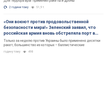
Для террора враг применил ракеты и дроны
2 години тому
51,9 т.
«Они воюют против продовольственной
безопасности мира!» Зеленский заявил, что
российская армия вновь обстреляла порт в
Одессе
Только за неделю против Украины было применено десятки
ракет, большинство из которых – баллистические
годину тому
498