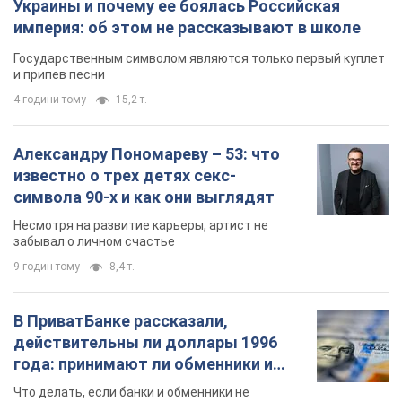
Украины и почему ее боялась Российская
империя: об этом не рассказывают в школе
Государственным символом являются только первый куплет
и припев песни
4 години тому
15,2 т.
Александру Пономареву – 53: что
известно о трех детях секс-
символа 90-х и как они выглядят
Несмотря на развитие карьеры, артист не
забывал о личном счастье
9 годин тому
8,4 т.
В ПриватБанке рассказали,
действительны ли доллары 1996
года: принимают ли обменники и
банки такие купюры
Что делать, если банки и обменники не