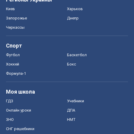
Киев
Харьков
Запорожье
Днепр
Черкассы
Спорт
Футбол
Баскетбол
Хоккей
Бокс
Формула-1
Моя школа
ГДЗ
Учебники
Онлайн уроки
ДПА
ЗНО
НМТ
СНГ решебники