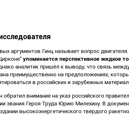
исследователя
вых аргументов Гинц называет вопрос двигателя.
"Цирконе"
упоминается перспективное жидкое т
нако аналитик пришёл к выводу, что связь межд
вана преимущественно на предположениях, котор
итироваться в российских и зарубежных материал
н обратил внимание на указ российского правите
нии звания Героя Труда Юрию Милехину. В докуме
создании высокоэнергетического твёрдого ракетно