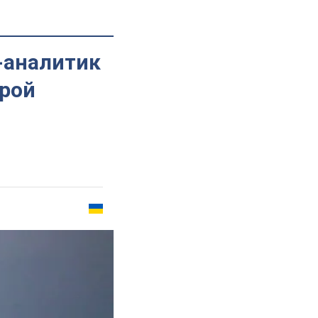
T-аналитик
орой