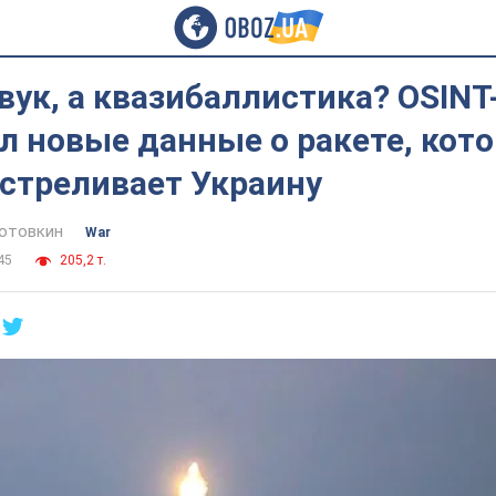
вук, а квазибаллистика? OSIN
 новые данные о ракете, кот
бстреливает Украину
отовкин
War
45
205,2 т.