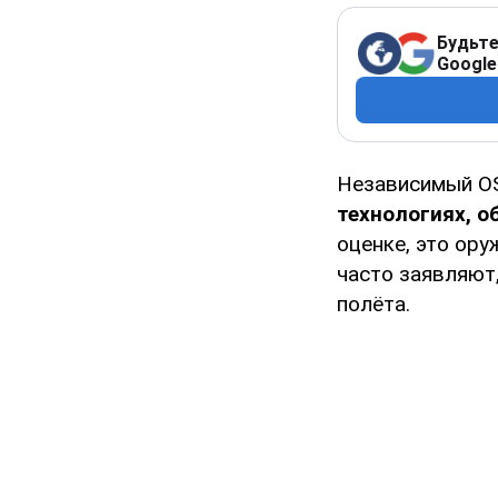
Будьте
Google
Независимый OS
технологиях, о
оценке, это ору
часто заявляют
полёта.