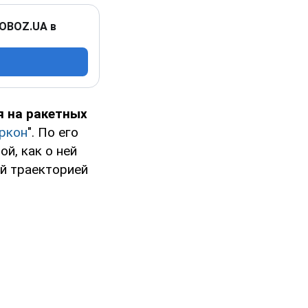
 OBOZ.UA в
 на ракетных
ркон
". По его
й, как о ней
ой траекторией