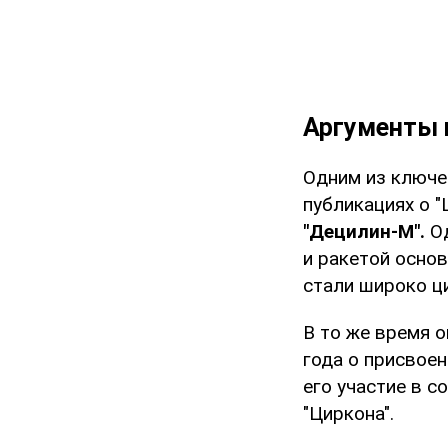
Аргументы 
Одним из ключе
публикациях о 
"Децилин-М".
Од
и ракетой осно
стали широко ц
В то же время о
года о присвое
его участие в 
"Циркона".