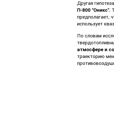
Другая гипотез
П-800 "Оникс".
Т
предполагает, ч
использует ква
По словам иссл
твердотопливны
атмосфере и с
траекторию мен
противовоздуш