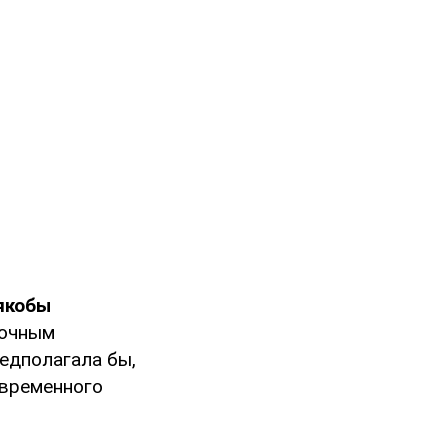
 якобы
очным
едполагала бы,
овременного