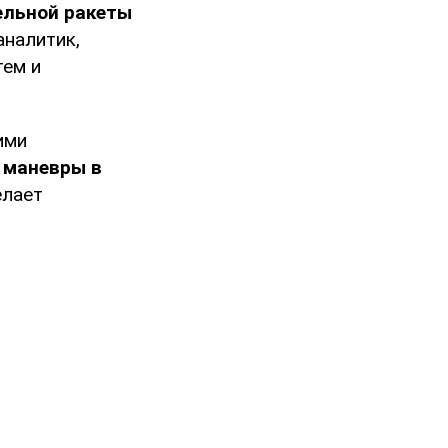
ельной ракеты
аналитик,
тем и
ими
 маневры в
елает