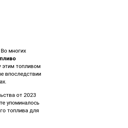
 Во многих
опливо
у этим топливом
ые впоследствии
ах.
льства от 2023
нте упоминалось
го топлива для