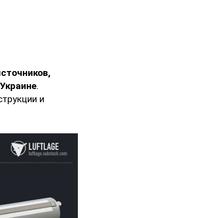
источников,
 Украине
.
струкции и