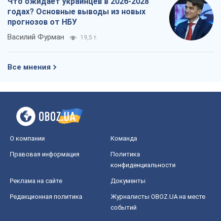
Реклама на сайте
Документы
Редакционная политика
Журналисты OBOZ.UA на месте
событий
OBOZ.UA
Политика
Мир
Расследования
Блоги
Общество
Регионы Украины
Киев
Харьков
Запорожье
Днепр
Черкассы
Спорт