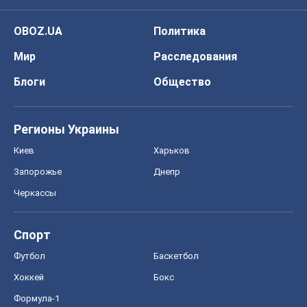
Футбол
Баскетбол
Хоккей
Бокс
Формула-1
Моя школа
ГДЗ
Учебники
Онлайн уроки
ДПА
ЗНО
НМТ
СНГ решебники
Авто
Тест Драйв
Электромобили
Акции
Сервис