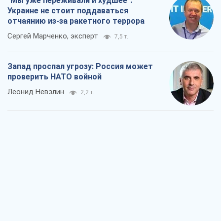
"Варта" и "Новатор" выдержали
пулеметный обстрел и удар FPV-дрона,
сохранив жизнь офицеру ВСУ
Украинская Бронетехника
2,5 т.
КНДР как катализатор войны, или О
новом этапе российско-
северокорейского союза
Алексей Кущ
2,7 т.
Выход в элиту ЧМ и триумф "Сокола":
что происходит в украинском хоккее