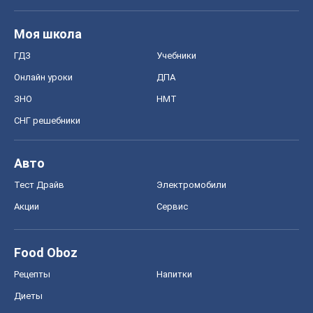
Food Oboz
Рецепты
Напитки
Диеты
Экономика
Рынки и компании
Mакроэкономика
MedOboz
Новости медицины
MAMACLUB
Шоу
Афиша
Сплетни
Красота
Мода
Женский Журнал