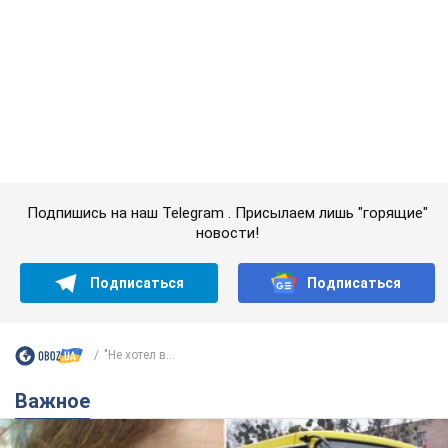
Важное
Во Львове женщина спровоцировала конфликт,
разговаривая на русском языке в маршрутке:
полиция составила административный
протокол. Видео
На место происшествия прибыли патрульные полицейские и
следственно-оперативная группа
4 години тому
8,0 т.