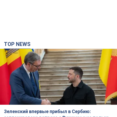
Зеленский впервые прибыл в Сербию:
запланирована встреча с Вучичем и не только.
Видео
Это первый визит главы государства в Белград
3 години тому
44,8 т.
"Верните Федорова": в городах Украины уже
23-й день подряд проходят массовые митинги
с плакатами. Фото и видео
Участники акций продолжают серию ежедневных протестов
2 години тому
1,4 т.
Сенат США одобрил законопроект Грэма о
санкциях против России: что дальше