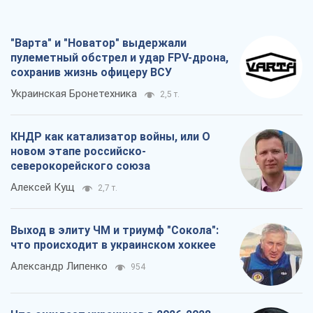
Александр Липенко
954
Что ожидает украинцев в 2026-2028
годах? Основные выводы из новых
прогнозов от НБУ
Василий Фурман
19,5 т.
Все мнения
О компании
Команда
Правовая информация
Политика
конфиденциальности