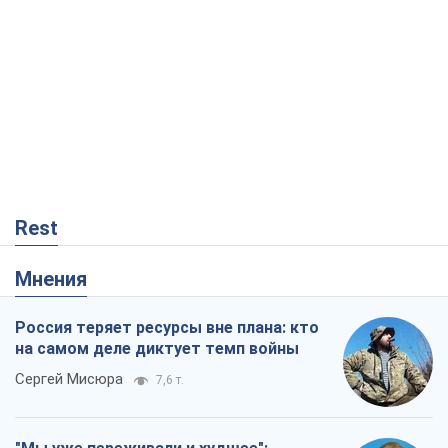
Сергей Мисюра
7,6 т.
"Мы уже переживали и худшее":
Украине не стоит поддаваться
отчаянию из-за ракетного террора
Сергей Марченко, эксперт
7,5 т.
Запад проспал угрозу: Россия может
проверить НАТО войной
Леонид Невзлин
2,2 т.