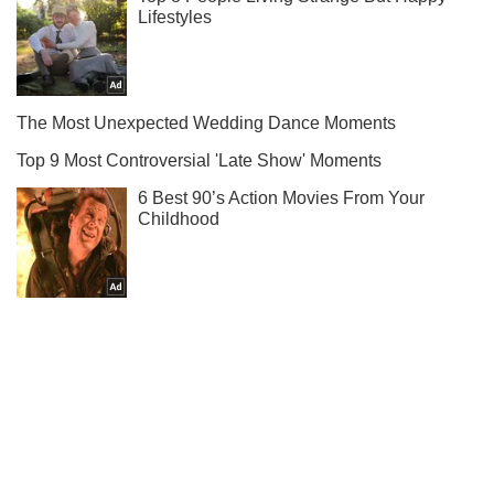
Подпишись на наш Telegram . Присылаем лишь "горящие"
новости!
Подписаться
Подписаться
"Не хотел в...