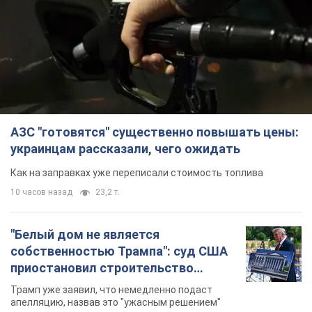
АЗС "готовятся" существенно повышать цены:
украинцам рассказали, чего ожидать
Как на заправках уже переписали стоимость топлива
10 часов назад
23,2 т.
"Белый дом не является
собственностью Трампа": суд США
приостановил строительство
бального зала стоимостью 400 млн
Трамп уже заявил, что немедленно подаст
долларов
апелляцию, назвав это "ужасным решением"