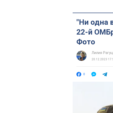
"Ни одна 
22-й ОМБр
Фото
Лилия Рагу
20.12.2023 17:
0