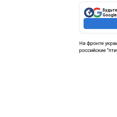
Будьте
Google
На фронте укра
российские "пт