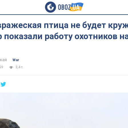
вражеская птица не будет круж
 показали работу охотников н
цкая
War
59
3,4 т.