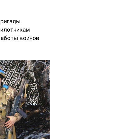
бригады
пилотникам
работы воинов