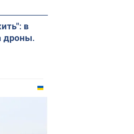
ить": в
а дроны.